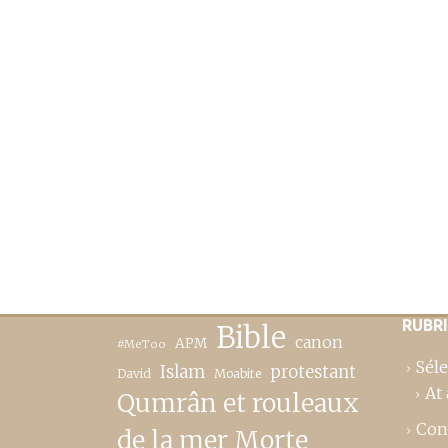
RUBR
Bible
canon
APM
#MeToo
Séle
Islam
protestant
David
Moabite
At 
Qumrân et rouleaux
Con
de la mer Morte