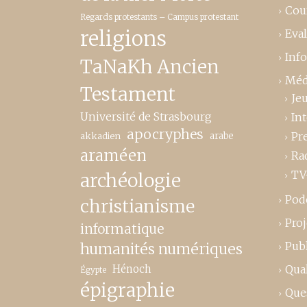
Cou
Regards protestants – Campus protestant
religions
Eva
Inf
TaNaKh Ancien
Méd
Testament
Je
Université de Strasbourg
In
apocryphes
Pr
akkadien
arabe
araméen
Ra
TV
archéologie
Pod
christianisme
Proj
informatique
Publ
humanités numériques
Hénoch
Qual
Égypte
épigraphie
Que