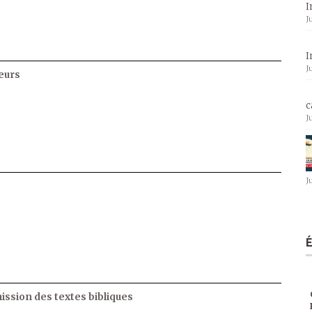
I
J
I
J
eurs
c
J
J
ssion des textes bibliques