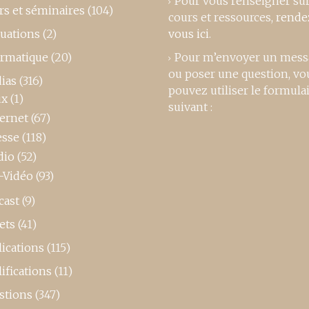
Pour vous renseigner su
rs et séminaires
(104)
cours et ressources,
rende
luations
(2)
vous ici
.
ormatique
(20)
Pour m’envoyer un mess
ou poser une question, vo
ias
(316)
pouvez utiliser le formula
ux
(1)
suivant :
ternet
(67)
esse
(118)
dio
(52)
-Vidéo
(93)
cast
(9)
ets
(41)
ications
(115)
ifications
(11)
stions
(347)