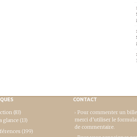
IQUES
CONTACT
ction
(83)
Pour commenter un bille
merci d’utiliser le formula
a glance
(13)
de commentaire
.
férences
(199)