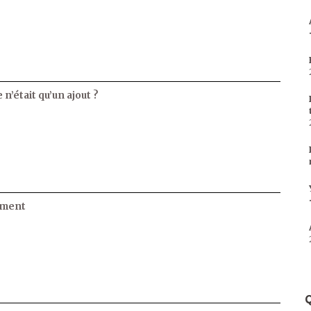
 n’était qu’un ajout ?
ament
Q