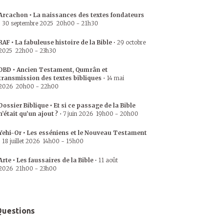
Arcachon • La naissances des textes fondateurs
•
30 septembre 2025
20h00
-
21h30
RAF • La fabuleuse histoire de la Bible
•
29 octobre
2025
22h00
-
23h30
DBD • Ancien Testament, Qumrân et
transmission des textes bibliques
•
14 mai
2026
20h00
-
22h00
Dossier Biblique • Et si ce passage de la Bible
n’était qu’un ajout ?
•
7 juin 2026
19h00
-
20h00
Yehi-Or • Les esséniens et le Nouveau Testament
•
18 juillet 2026
14h00
-
15h00
Arte • Les faussaires de la Bible
•
11 août
2026
21h00
-
23h00
uestions