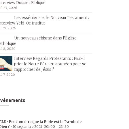
nterview Dossier Biblique
uil 23, 2026
Les esséniens et le Nouveau Testament :
nterview Yehi-Or Institut
uil 17, 2026
Un nouveau schisme dans l’Église
atholique
uil 8, 2026
Interview Regards Protestants : Faut-il
prier le Notre Père en araméen pour se
rapprocher de Jésus ?
uil 7, 2026
Événements
CLE • Peut-on dire que la Bible est la Parole de
Dieu ?
•
10 septembre 2025
20h00
-
21h30