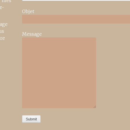
r mes
z-
Objet
age
us
Message
ire