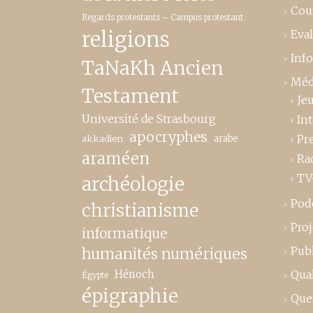
Cou
Regards protestants – Campus protestant
religions
Eva
Inf
TaNaKh Ancien
Méd
Testament
Je
Université de Strasbourg
In
apocryphes
Pr
akkadien
arabe
araméen
Ra
TV
archéologie
Pod
christianisme
Proj
informatique
Publ
humanités numériques
Hénoch
Qual
Égypte
épigraphie
Que