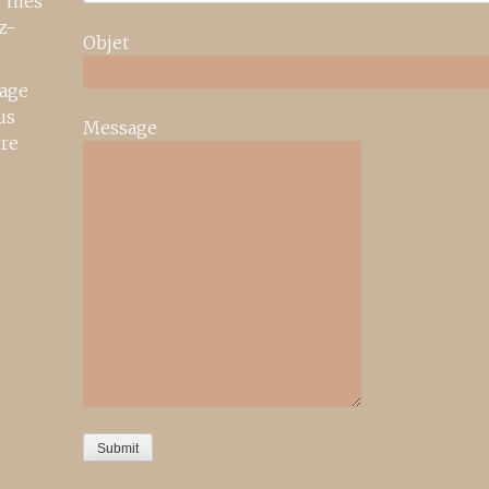
r mes
z-
Objet
age
us
Message
ire