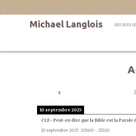
Aller
directement
au
Michael Langlois
contenu
QUI SUIS-JE
A
10 septembre 2025
CLE • Peut-on dire que la Bible est la Parole 
10 septembre 2025
20h00
-
21h30