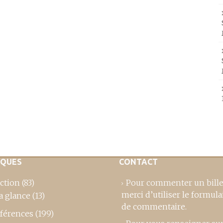
IQUES
CONTACT
ction
(83)
Pour commenter un bille
merci d’utiliser le formula
a glance
(13)
de commentaire
.
férences
(199)