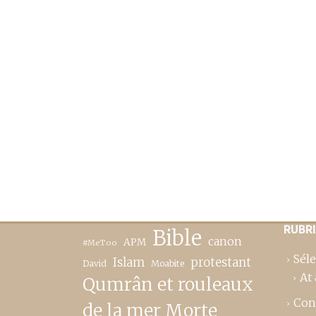
RUBR
Bible
canon
APM
#MeToo
Séle
Islam
protestant
David
Moabite
At 
Qumrân et rouleaux
Con
de la mer Morte