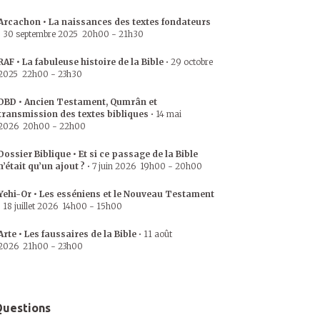
Arcachon • La naissances des textes fondateurs
•
30 septembre 2025
20h00
-
21h30
RAF • La fabuleuse histoire de la Bible
•
29 octobre
2025
22h00
-
23h30
DBD • Ancien Testament, Qumrân et
transmission des textes bibliques
•
14 mai
2026
20h00
-
22h00
Dossier Biblique • Et si ce passage de la Bible
n’était qu’un ajout ?
•
7 juin 2026
19h00
-
20h00
Yehi-Or • Les esséniens et le Nouveau Testament
•
18 juillet 2026
14h00
-
15h00
Arte • Les faussaires de la Bible
•
11 août
2026
21h00
-
23h00
uestions