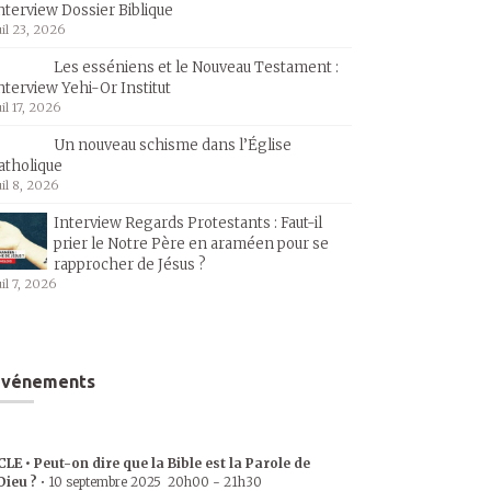
nterview Dossier Biblique
uil 23, 2026
Les esséniens et le Nouveau Testament :
nterview Yehi-Or Institut
uil 17, 2026
Un nouveau schisme dans l’Église
atholique
uil 8, 2026
Interview Regards Protestants : Faut-il
prier le Notre Père en araméen pour se
rapprocher de Jésus ?
uil 7, 2026
Événements
CLE • Peut-on dire que la Bible est la Parole de
Dieu ?
•
10 septembre 2025
20h00
-
21h30