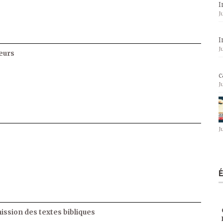
I
J
I
J
eurs
c
J
J
ssion des textes bibliques