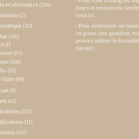
Pour vous renseigner su
rs et séminaires
(104)
cours et ressources,
rende
luations
(2)
vous ici
.
ormatique
(20)
Pour m’envoyer un mess
ou poser une question, vo
ias
(316)
pouvez utiliser le formula
ux
(1)
suivant :
ternet
(67)
esse
(118)
dio
(52)
-Vidéo
(93)
cast
(9)
ets
(41)
ications
(115)
ifications
(11)
stions
(347)