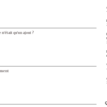
 n’était qu’un ajout ?
ament
Q