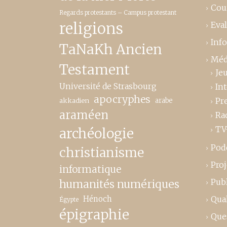
Cou
Regards protestants – Campus protestant
religions
Eva
Inf
TaNaKh Ancien
Méd
Testament
Je
Université de Strasbourg
In
apocryphes
Pr
akkadien
arabe
araméen
Ra
TV
archéologie
Pod
christianisme
Proj
informatique
Publ
humanités numériques
Hénoch
Qual
Égypte
épigraphie
Que