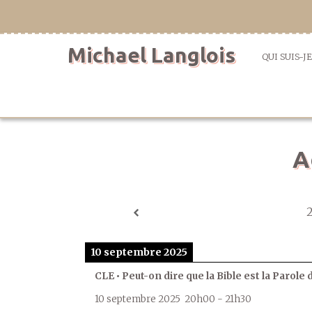
Aller
directement
au
Michael Langlois
contenu
QUI SUIS-JE
A
10 septembre 2025
CLE • Peut-on dire que la Bible est la Parole 
10 septembre 2025
20h00
-
21h30