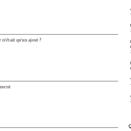
 n’était qu’un ajout ?
ament
Q