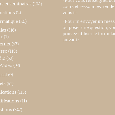
Pour vous renseigner su
rs et séminaires
(104)
cours et ressources,
rende
luations
(2)
vous ici
.
ormatique
(20)
Pour m’envoyer un mess
ou poser une question, vo
ias
(316)
pouvez utiliser le formula
ux
(1)
suivant :
ternet
(67)
esse
(118)
dio
(52)
-Vidéo
(93)
cast
(9)
ets
(41)
ications
(115)
ifications
(11)
stions
(347)