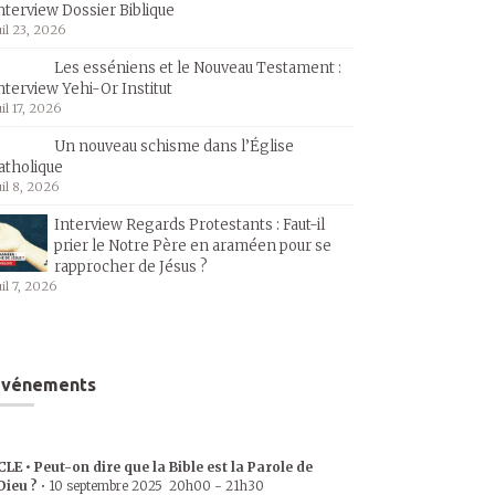
nterview Dossier Biblique
uil 23, 2026
Les esséniens et le Nouveau Testament :
nterview Yehi-Or Institut
uil 17, 2026
Un nouveau schisme dans l’Église
atholique
uil 8, 2026
Interview Regards Protestants : Faut-il
prier le Notre Père en araméen pour se
rapprocher de Jésus ?
uil 7, 2026
Événements
CLE • Peut-on dire que la Bible est la Parole de
Dieu ?
•
10 septembre 2025
20h00
-
21h30