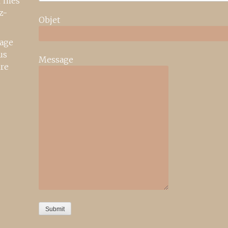
r mes
z-
Objet
age
us
Message
ire