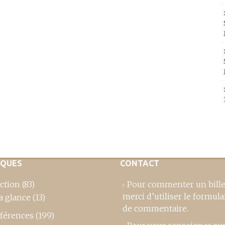
IQUES
CONTACT
ction
(83)
Pour commenter un bille
merci d’utiliser le formula
a glance
(13)
de commentaire
.
férences
(199)