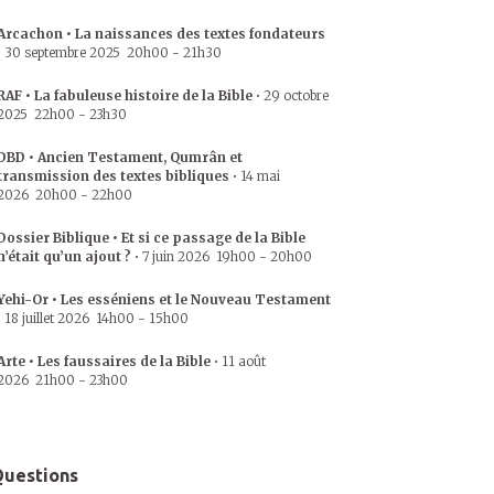
Arcachon • La naissances des textes fondateurs
•
30 septembre 2025
20h00
-
21h30
RAF • La fabuleuse histoire de la Bible
•
29 octobre
2025
22h00
-
23h30
DBD • Ancien Testament, Qumrân et
transmission des textes bibliques
•
14 mai
2026
20h00
-
22h00
Dossier Biblique • Et si ce passage de la Bible
n’était qu’un ajout ?
•
7 juin 2026
19h00
-
20h00
Yehi-Or • Les esséniens et le Nouveau Testament
•
18 juillet 2026
14h00
-
15h00
Arte • Les faussaires de la Bible
•
11 août
2026
21h00
-
23h00
uestions