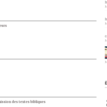
I
J
I
J
eurs
c
J
J
ssion des textes bibliques