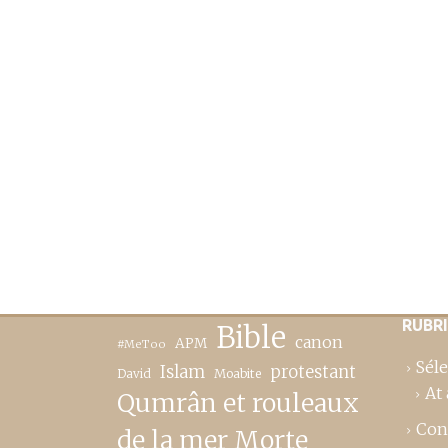
RUBR
Bible
canon
APM
#MeToo
Séle
Islam
protestant
David
Moabite
At 
Qumrân et rouleaux
Con
de la mer Morte