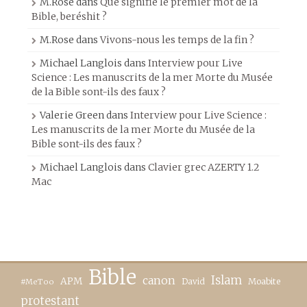
M.Rose
dans
Que signifie le premier mot de la
Bible, beréshit ?
M.Rose
dans
Vivons-nous les temps de la fin ?
Michael Langlois
dans
Interview pour Live
Science : Les manuscrits de la mer Morte du Musée
de la Bible sont-ils des faux ?
Valerie Green
dans
Interview pour Live Science :
Les manuscrits de la mer Morte du Musée de la
Bible sont-ils des faux ?
Michael Langlois
dans
Clavier grec AZERTY 1.2
Mac
Bible
canon
Islam
APM
David
Moabite
#MeToo
protestant