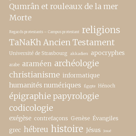
Qumrân et rouleaux de la mer
Morte
religions
Regards protestants – Campus protestant
TaNaKh Ancien Testament
apocryphes
Université de Strasbourg
akkadien
archéologie
araméen
arabe
christianisme
informatique
humanités numériques
Hénoch
Égypte
épigraphie papyrologie
codicologie
exégèse
contrefaçons
Genèse
Évangiles
histoire
hébreu
grec
Jésus
Josué