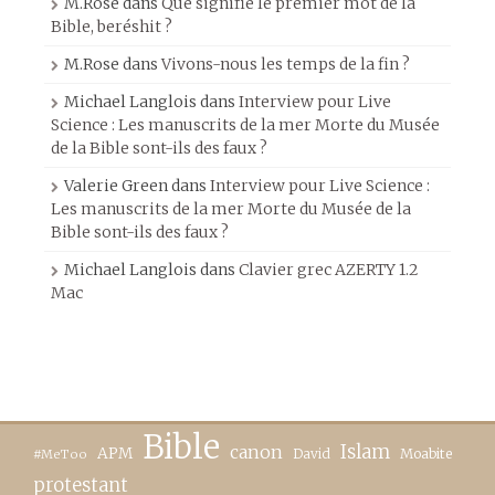
M.Rose
dans
Que signifie le premier mot de la
Bible, beréshit ?
M.Rose
dans
Vivons-nous les temps de la fin ?
Michael Langlois
dans
Interview pour Live
Science : Les manuscrits de la mer Morte du Musée
de la Bible sont-ils des faux ?
Valerie Green
dans
Interview pour Live Science :
Les manuscrits de la mer Morte du Musée de la
Bible sont-ils des faux ?
Michael Langlois
dans
Clavier grec AZERTY 1.2
Mac
Bible
canon
Islam
APM
David
Moabite
#MeToo
protestant