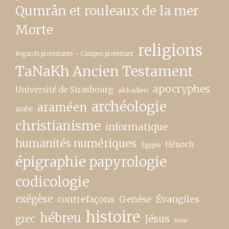
Qumrân et rouleaux de la mer
Morte
religions
Regards protestants – Campus protestant
TaNaKh Ancien Testament
apocryphes
Université de Strasbourg
akkadien
archéologie
araméen
arabe
christianisme
informatique
humanités numériques
Hénoch
Égypte
épigraphie papyrologie
codicologie
exégèse
contrefaçons
Genèse
Évangiles
histoire
hébreu
grec
Jésus
Josué