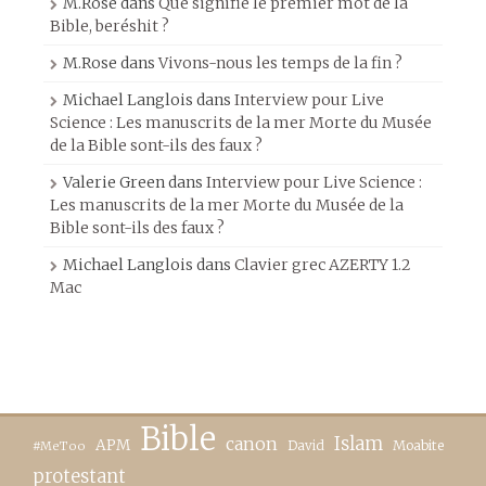
M.Rose
dans
Que signifie le premier mot de la
Bible, beréshit ?
M.Rose
dans
Vivons-nous les temps de la fin ?
Michael Langlois
dans
Interview pour Live
Science : Les manuscrits de la mer Morte du Musée
de la Bible sont-ils des faux ?
Valerie Green
dans
Interview pour Live Science :
Les manuscrits de la mer Morte du Musée de la
Bible sont-ils des faux ?
Michael Langlois
dans
Clavier grec AZERTY 1.2
Mac
Bible
canon
Islam
APM
David
Moabite
#MeToo
protestant