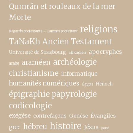
Qumrân et rouleaux de la mer
Morte
religions
Regards protestants – Campus protestant
TaNaKh Ancien Testament
apocryphes
Université de Strasbourg
akkadien
archéologie
araméen
arabe
christianisme
informatique
humanités numériques
Hénoch
Égypte
épigraphie papyrologie
codicologie
exégèse
contrefaçons
Genèse
Évangiles
histoire
hébreu
grec
Jésus
Josué