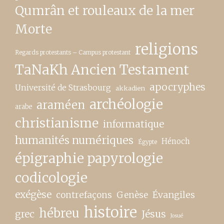
Qumrân et rouleaux de la mer
Morte
religions
Regards protestants – Campus protestant
TaNaKh Ancien Testament
apocryphes
Université de Strasbourg
akkadien
archéologie
araméen
arabe
christianisme
informatique
humanités numériques
Hénoch
Égypte
épigraphie papyrologie
codicologie
exégèse
contrefaçons
Genèse
Évangiles
histoire
hébreu
grec
Jésus
Josué