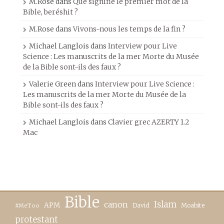
M.Rose
dans
Que signifie le premier mot de la
Bible, beréshit ?
M.Rose
dans
Vivons-nous les temps de la fin ?
Michael Langlois
dans
Interview pour Live
Science : Les manuscrits de la mer Morte du Musée
de la Bible sont-ils des faux ?
Valerie Green
dans
Interview pour Live Science :
Les manuscrits de la mer Morte du Musée de la
Bible sont-ils des faux ?
Michael Langlois
dans
Clavier grec AZERTY 1.2
Mac
Bible
canon
Islam
APM
David
Moabite
#MeToo
protestant