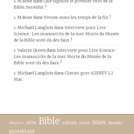
M.Rose
dans
Que signifie le premier mot de la
Bible, beréshit ?
M.Rose
dans
Vivons-nous les temps de la fin ?
Michael Langlois
dans
Interview pour Live
Science : Les manuscrits de la mer Morte du Musée
de la Bible sont-ils des faux ?
Valerie Green
dans
Interview pour Live Science :
Les manuscrits de la mer Morte du Musée de la
Bible sont-ils des faux ?
Michael Langlois
dans
Clavier grec AZERTY 1.2
Mac
Bible
canon
Islam
APM
David
Moabite
#MeToo
protestant