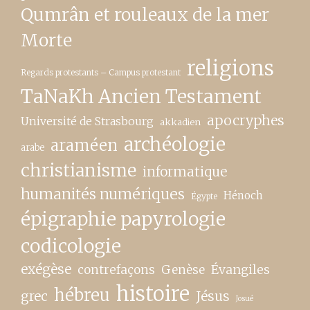
Qumrân et rouleaux de la mer
Morte
religions
Regards protestants – Campus protestant
TaNaKh Ancien Testament
apocryphes
Université de Strasbourg
akkadien
archéologie
araméen
arabe
christianisme
informatique
humanités numériques
Hénoch
Égypte
épigraphie papyrologie
codicologie
exégèse
contrefaçons
Genèse
Évangiles
histoire
hébreu
grec
Jésus
Josué