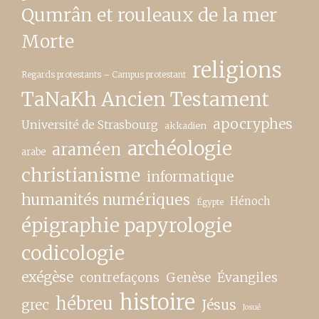
Qumrân et rouleaux de la mer
Morte
religions
Regards protestants – Campus protestant
TaNaKh Ancien Testament
apocryphes
Université de Strasbourg
akkadien
archéologie
araméen
arabe
christianisme
informatique
humanités numériques
Hénoch
Égypte
épigraphie papyrologie
codicologie
exégèse
contrefaçons
Genèse
Évangiles
histoire
hébreu
grec
Jésus
Josué