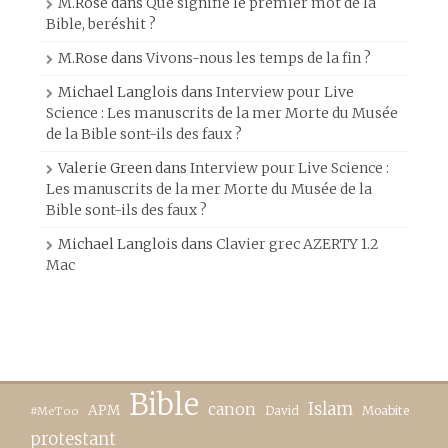
M.Rose
dans
Que signifie le premier mot de la
Bible, beréshit ?
M.Rose
dans
Vivons-nous les temps de la fin ?
Michael Langlois
dans
Interview pour Live
Science : Les manuscrits de la mer Morte du Musée
de la Bible sont-ils des faux ?
Valerie Green
dans
Interview pour Live Science :
Les manuscrits de la mer Morte du Musée de la
Bible sont-ils des faux ?
Michael Langlois
dans
Clavier grec AZERTY 1.2
Mac
Bible
canon
Islam
APM
David
Moabite
#MeToo
protestant