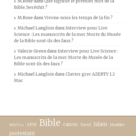
M.Rose
dans
Que signifie le premier mot de la
Bible, beréshit ?
M.Rose
dans
Vivons-nous les temps de la fin ?
Michael Langlois
dans
Interview pour Live
Science : Les manuscrits de la mer Morte du Musée
de la Bible sont-ils des faux ?
Valerie Green
dans
Interview pour Live Science :
Les manuscrits de la mer Morte du Musée de la
Bible sont-ils des faux ?
Michael Langlois
dans
Clavier grec AZERTY 1.2
Mac
Bible
canon
Islam
APM
David
Moabite
#MeToo
protestant