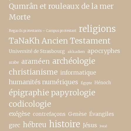
Qumrân et rouleaux de la mer
Morte
religions
Regards protestants – Campus protestant
TaNaKh Ancien Testament
apocryphes
Université de Strasbourg
akkadien
archéologie
araméen
arabe
christianisme
informatique
humanités numériques
Hénoch
Égypte
épigraphie papyrologie
codicologie
exégèse
contrefaçons
Genèse
Évangiles
histoire
hébreu
grec
Jésus
Josué