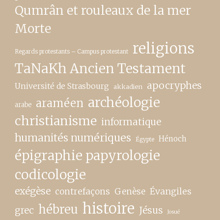
Qumrân et rouleaux de la mer
Morte
religions
Regards protestants – Campus protestant
TaNaKh Ancien Testament
apocryphes
Université de Strasbourg
akkadien
archéologie
araméen
arabe
christianisme
informatique
humanités numériques
Hénoch
Égypte
épigraphie papyrologie
codicologie
exégèse
contrefaçons
Genèse
Évangiles
histoire
hébreu
grec
Jésus
Josué