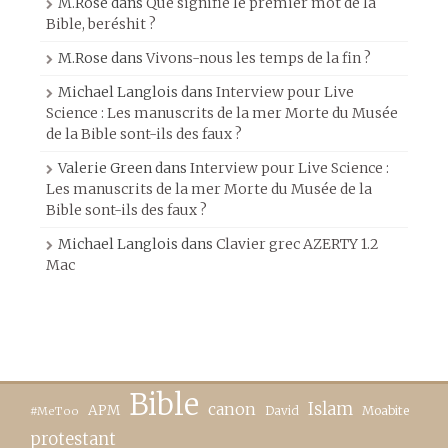
M.Rose
dans
Que signifie le premier mot de la
Bible, beréshit ?
M.Rose
dans
Vivons-nous les temps de la fin ?
Michael Langlois
dans
Interview pour Live
Science : Les manuscrits de la mer Morte du Musée
de la Bible sont-ils des faux ?
Valerie Green
dans
Interview pour Live Science :
Les manuscrits de la mer Morte du Musée de la
Bible sont-ils des faux ?
Michael Langlois
dans
Clavier grec AZERTY 1.2
Mac
Bible
canon
Islam
APM
David
Moabite
#MeToo
protestant