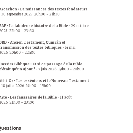
Arcachon • La naissances des textes fondateurs
•
30 septembre 2025
20h00
-
21h30
RAF • La fabuleuse histoire de la Bible
•
29 octobre
2025
22h00
-
23h30
DBD • Ancien Testament, Qumrân et
transmission des textes bibliques
•
14 mai
2026
20h00
-
22h00
Dossier Biblique • Et si ce passage de la Bible
n’était qu’un ajout ?
•
7 juin 2026
19h00
-
20h00
Yehi-Or • Les esséniens et le Nouveau Testament
•
18 juillet 2026
14h00
-
15h00
Arte • Les faussaires de la Bible
•
11 août
2026
21h00
-
23h00
uestions