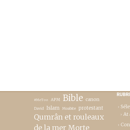
RUBR
Bible
canon
APM
#MeToo
Séle
Islam
protestant
David
Moabite
At 
Qumrân et rouleaux
Con
de la mer Morte