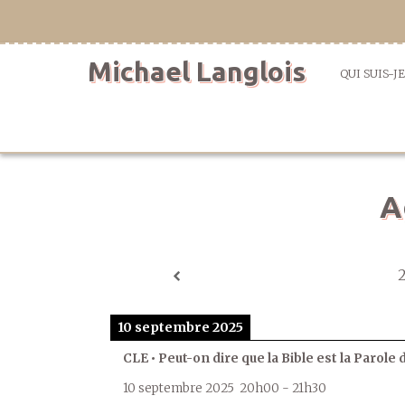
Aller
directement
au
Michael Langlois
contenu
QUI SUIS-JE
A
10 septembre 2025
CLE • Peut-on dire que la Bible est la Parole 
10 septembre 2025
20h00
-
21h30