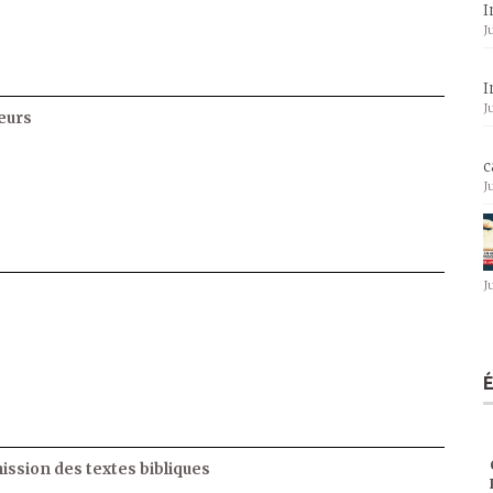
I
J
I
J
eurs
c
J
J
ssion des textes bibliques