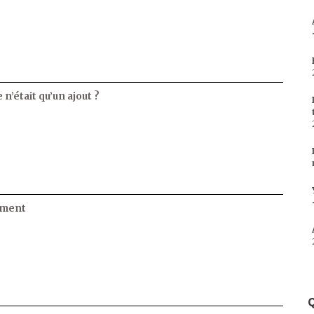
 n’était qu’un ajout ?
ament
Q