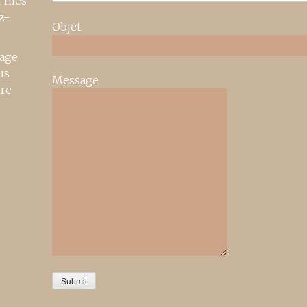
r mes
z-
Objet
age
us
Message
ire