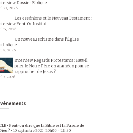
nterview Dossier Biblique
uil 23, 2026
Les esséniens et le Nouveau Testament :
nterview Yehi-Or Institut
uil 17, 2026
Un nouveau schisme dans l’Église
atholique
uil 8, 2026
Interview Regards Protestants : Faut-il
prier le Notre Père en araméen pour se
rapprocher de Jésus ?
uil 7, 2026
Événements
CLE • Peut-on dire que la Bible est la Parole de
Dieu ?
•
10 septembre 2025
20h00
-
21h30