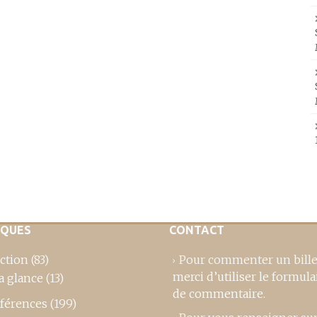
IQUES
CONTACT
ction
(83)
Pour commenter un bille
merci d’utiliser le formula
a glance
(13)
de commentaire
.
férences
(199)