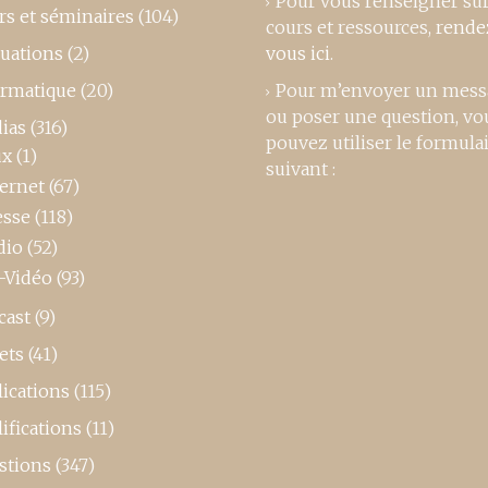
Pour vous renseigner su
rs et séminaires
(104)
cours et ressources,
rende
luations
(2)
vous ici
.
ormatique
(20)
Pour m’envoyer un mess
ou poser une question, vo
ias
(316)
pouvez utiliser le formula
ux
(1)
suivant :
ternet
(67)
esse
(118)
dio
(52)
-Vidéo
(93)
cast
(9)
ets
(41)
ications
(115)
ifications
(11)
stions
(347)