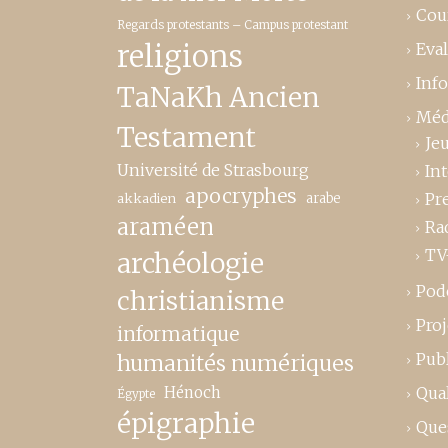
Cou
Regards protestants – Campus protestant
religions
Eva
Inf
TaNaKh Ancien
Méd
Testament
Je
Université de Strasbourg
In
apocryphes
Pr
akkadien
arabe
araméen
Ra
TV
archéologie
Pod
christianisme
Proj
informatique
Publ
humanités numériques
Hénoch
Qual
Égypte
épigraphie
Que