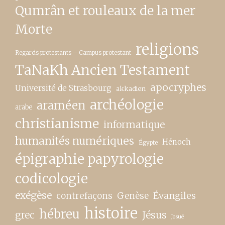
Qumrân et rouleaux de la mer
Morte
religions
Regards protestants – Campus protestant
TaNaKh Ancien Testament
apocryphes
Université de Strasbourg
akkadien
archéologie
araméen
arabe
christianisme
informatique
humanités numériques
Hénoch
Égypte
épigraphie papyrologie
codicologie
exégèse
contrefaçons
Genèse
Évangiles
histoire
hébreu
grec
Jésus
Josué