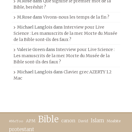
M.Rose
dans
Que signifie le premier mot de la
Bible, beréshit ?
M.Rose
dans
Vivons-nous les temps de la fin ?
Michael Langlois
dans
Interview pour Live
Science : Les manuscrits de la mer Morte du Musée
de la Bible sont-ils des faux ?
Valerie Green
dans
Interview pour Live Science :
Les manuscrits de la mer Morte du Musée de la
Bible sont-ils des faux ?
Michael Langlois
dans
Clavier grec AZERTY 1.2
Mac
Bible
canon
Islam
APM
David
Moabite
#MeToo
protestant