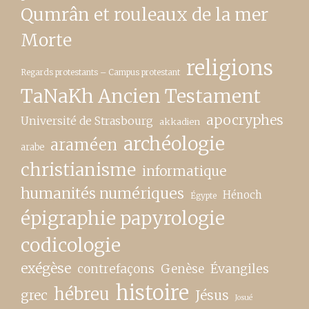
Qumrân et rouleaux de la mer
Morte
religions
Regards protestants – Campus protestant
TaNaKh Ancien Testament
apocryphes
Université de Strasbourg
akkadien
archéologie
araméen
arabe
christianisme
informatique
humanités numériques
Hénoch
Égypte
épigraphie papyrologie
codicologie
exégèse
contrefaçons
Genèse
Évangiles
histoire
hébreu
grec
Jésus
Josué