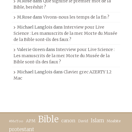
M.Rose
dans
Que signifie le premier mot de la
Bible, beréshit ?
M.Rose
dans
Vivons-nous les temps de la fin ?
Michael Langlois
dans
Interview pour Live
Science : Les manuscrits de la mer Morte du Musée
de la Bible sont-ils des faux ?
Valerie Green
dans
Interview pour Live Science :
Les manuscrits de la mer Morte du Musée de la
Bible sont-ils des faux ?
Michael Langlois
dans
Clavier grec AZERTY 1.2
Mac
Bible
canon
Islam
APM
David
Moabite
#MeToo
protestant