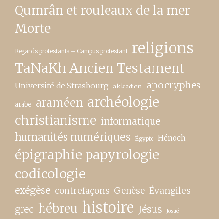
Qumrân et rouleaux de la mer
Morte
religions
Regards protestants – Campus protestant
TaNaKh Ancien Testament
apocryphes
Université de Strasbourg
akkadien
archéologie
araméen
arabe
christianisme
informatique
humanités numériques
Hénoch
Égypte
épigraphie papyrologie
codicologie
exégèse
contrefaçons
Genèse
Évangiles
histoire
hébreu
grec
Jésus
Josué