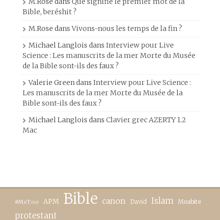
M.Rose
dans
Que signifie le premier mot de la
Bible, beréshit ?
M.Rose
dans
Vivons-nous les temps de la fin ?
Michael Langlois
dans
Interview pour Live
Science : Les manuscrits de la mer Morte du Musée
de la Bible sont-ils des faux ?
Valerie Green
dans
Interview pour Live Science :
Les manuscrits de la mer Morte du Musée de la
Bible sont-ils des faux ?
Michael Langlois
dans
Clavier grec AZERTY 1.2
Mac
Bible
canon
Islam
APM
David
Moabite
#MeToo
protestant