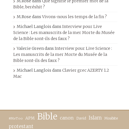
M.Rose
dans
Que signifie le premier mot de la
Bible, beréshit ?
M.Rose
dans
Vivons-nous les temps de la fin ?
Michael Langlois
dans
Interview pour Live
Science : Les manuscrits de la mer Morte du Musée
de la Bible sont-ils des faux ?
Valerie Green
dans
Interview pour Live Science :
Les manuscrits de la mer Morte du Musée de la
Bible sont-ils des faux ?
Michael Langlois
dans
Clavier grec AZERTY 1.2
Mac
Bible
canon
Islam
APM
David
Moabite
#MeToo
protestant