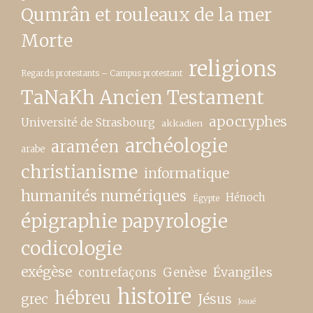
Qumrân et rouleaux de la mer
Morte
religions
Regards protestants – Campus protestant
TaNaKh Ancien Testament
apocryphes
Université de Strasbourg
akkadien
archéologie
araméen
arabe
christianisme
informatique
humanités numériques
Hénoch
Égypte
épigraphie papyrologie
codicologie
exégèse
contrefaçons
Genèse
Évangiles
histoire
hébreu
grec
Jésus
Josué