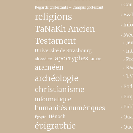
Cou
Regards protestants – Campus protestant
religions
Eva
Inf
TaNaKh Ancien
Méd
Testament
Je
Université de Strasbourg
In
apocryphes
Pr
akkadien
arabe
araméen
Ra
TV
archéologie
Pod
christianisme
Proj
informatique
Publ
humanités numériques
Hénoch
Qual
Égypte
épigraphie
Que