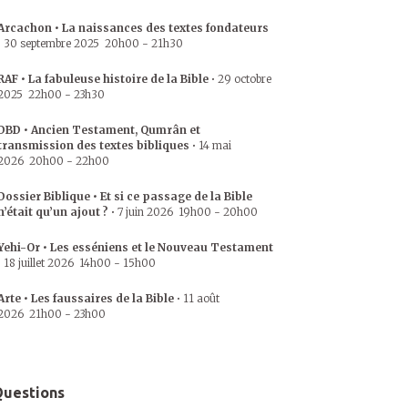
Arcachon • La naissances des textes fondateurs
•
30 septembre 2025
20h00
-
21h30
RAF • La fabuleuse histoire de la Bible
•
29 octobre
2025
22h00
-
23h30
DBD • Ancien Testament, Qumrân et
transmission des textes bibliques
•
14 mai
2026
20h00
-
22h00
Dossier Biblique • Et si ce passage de la Bible
n’était qu’un ajout ?
•
7 juin 2026
19h00
-
20h00
Yehi-Or • Les esséniens et le Nouveau Testament
•
18 juillet 2026
14h00
-
15h00
Arte • Les faussaires de la Bible
•
11 août
2026
21h00
-
23h00
uestions