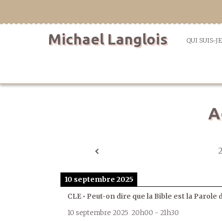
Aller
directement
au
Michael Langlois
contenu
QUI SUIS-JE
A
10 septembre 2025
CLE • Peut-on dire que la Bible est la Parole 
10 septembre 2025
20h00
-
21h30