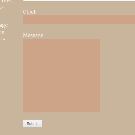
r mes
z-
Objet
age
us
Message
ire