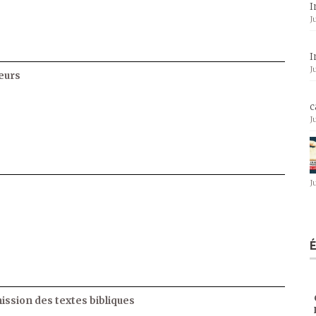
I
J
I
J
eurs
c
J
J
ssion des textes bibliques