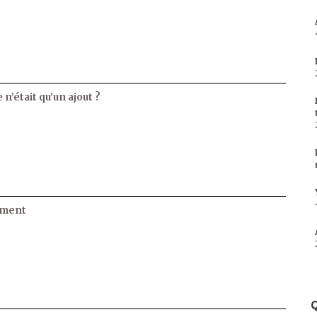
 n’était qu’un ajout ?
ament
Q