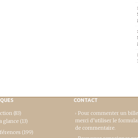
IQUES
CONTACT
ction
(83)
Pour commenter un bille
merci d’utiliser le formula
a glance
(13)
de commentaire
.
férences
(199)