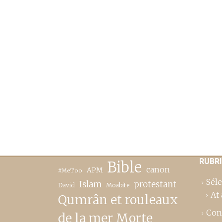
RUBR
Bible
canon
APM
#MeToo
Séle
Islam
protestant
David
Moabite
At 
Qumrân et rouleaux
Con
de la mer Morte