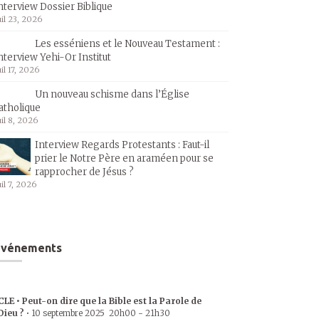
nterview Dossier Biblique
uil 23, 2026
Les esséniens et le Nouveau Testament :
nterview Yehi-Or Institut
uil 17, 2026
Un nouveau schisme dans l’Église
atholique
uil 8, 2026
Interview Regards Protestants : Faut-il
prier le Notre Père en araméen pour se
rapprocher de Jésus ?
uil 7, 2026
Événements
CLE • Peut-on dire que la Bible est la Parole de
Dieu ?
•
10 septembre 2025
20h00
-
21h30