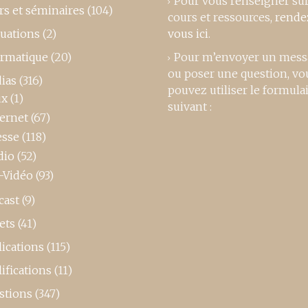
Pour vous renseigner su
rs et séminaires
(104)
cours et ressources,
rende
luations
(2)
vous ici
.
ormatique
(20)
Pour m’envoyer un mess
ou poser une question, vo
ias
(316)
pouvez utiliser le formula
ux
(1)
suivant :
ternet
(67)
esse
(118)
dio
(52)
-Vidéo
(93)
cast
(9)
ets
(41)
ications
(115)
ifications
(11)
stions
(347)