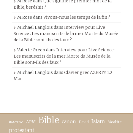
M.Rose
dans
Que signifie le premier mot de la
Bible, beréshit ?
M.Rose
dans
Vivons-nous les temps de la fin ?
Michael Langlois
dans
Interview pour Live
Science : Les manuscrits de la mer Morte du Musée
de la Bible sont-ils des faux ?
Valerie Green
dans
Interview pour Live Science :
Les manuscrits de la mer Morte du Musée de la
Bible sont-ils des faux ?
Michael Langlois
dans
Clavier grec AZERTY 1.2
Mac
Bible
canon
Islam
APM
David
Moabite
#MeToo
protestant