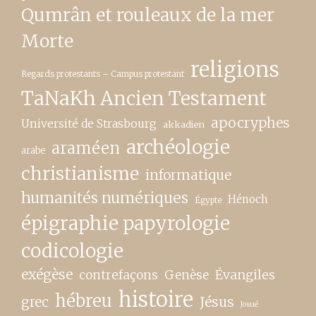
Qumrân et rouleaux de la mer
Morte
religions
Regards protestants – Campus protestant
TaNaKh Ancien Testament
apocryphes
Université de Strasbourg
akkadien
archéologie
araméen
arabe
christianisme
informatique
humanités numériques
Hénoch
Égypte
épigraphie papyrologie
codicologie
exégèse
contrefaçons
Genèse
Évangiles
histoire
hébreu
grec
Jésus
Josué