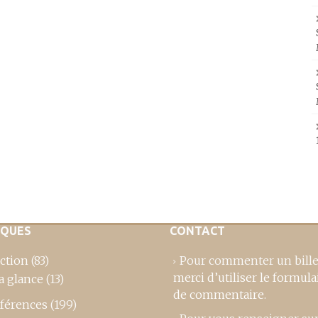
IQUES
CONTACT
ction
(83)
Pour commenter un bille
merci d’utiliser le formula
a glance
(13)
de commentaire
.
férences
(199)