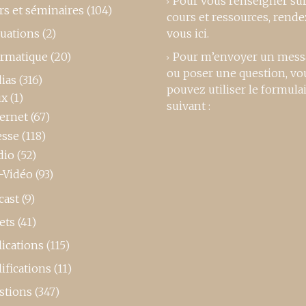
Pour vous renseigner su
rs et séminaires
(104)
cours et ressources,
rende
luations
(2)
vous ici
.
ormatique
(20)
Pour m’envoyer un mess
ou poser une question, vo
ias
(316)
pouvez utiliser le formula
ux
(1)
suivant :
ternet
(67)
esse
(118)
dio
(52)
-Vidéo
(93)
cast
(9)
ets
(41)
ications
(115)
ifications
(11)
stions
(347)