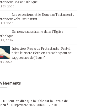
nterview Dossier Biblique
uil 23, 2026
Les esséniens et le Nouveau Testament :
nterview Yehi-Or Institut
uil 17, 2026
Un nouveau schisme dans l’Église
atholique
uil 8, 2026
Interview Regards Protestants : Faut-il
prier le Notre Père en araméen pour se
rapprocher de Jésus ?
uil 7, 2026
Événements
CLE • Peut-on dire que la Bible est la Parole de
Dieu ?
•
10 septembre 2025
20h00
-
21h30