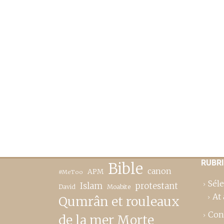
RUBR
Bible
canon
APM
#MeToo
Séle
Islam
protestant
David
Moabite
At 
Qumrân et rouleaux
Con
de la mer Morte