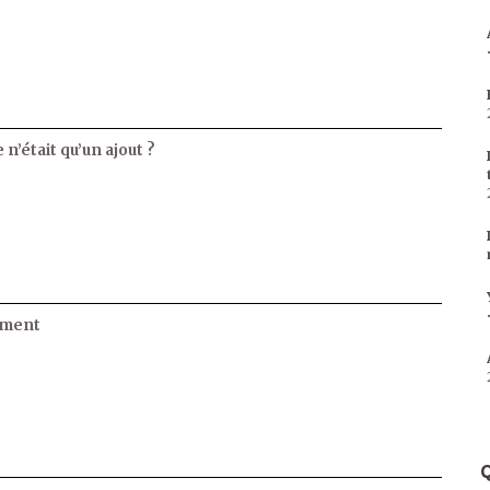
 n’était qu’un ajout ?
ament
Q