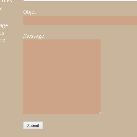
r mes
z-
Objet
age
us
Message
ire