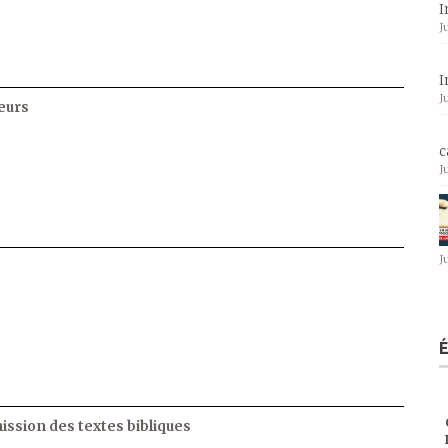
I
J
I
J
eurs
c
J
J
ssion des textes bibliques