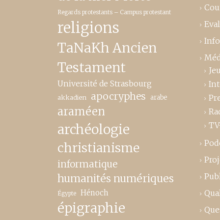
Cou
Regards protestants – Campus protestant
religions
Eva
Inf
TaNaKh Ancien
Méd
Testament
Je
Université de Strasbourg
In
apocryphes
Pr
akkadien
arabe
araméen
Ra
TV
archéologie
Pod
christianisme
Proj
informatique
Publ
humanités numériques
Hénoch
Qual
Égypte
épigraphie
Que