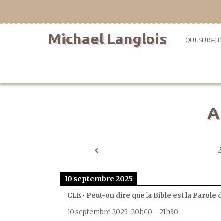
Aller
directement
au
Michael Langlois
contenu
QUI SUIS-JE
A
10 septembre 2025
CLE • Peut-on dire que la Bible est la Parole 
10 septembre 2025
20h00
-
21h30