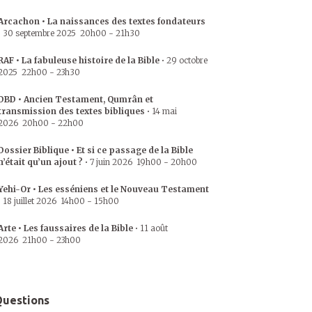
Arcachon • La naissances des textes fondateurs
•
30 septembre 2025
20h00
-
21h30
RAF • La fabuleuse histoire de la Bible
•
29 octobre
2025
22h00
-
23h30
DBD • Ancien Testament, Qumrân et
transmission des textes bibliques
•
14 mai
2026
20h00
-
22h00
Dossier Biblique • Et si ce passage de la Bible
n’était qu’un ajout ?
•
7 juin 2026
19h00
-
20h00
Yehi-Or • Les esséniens et le Nouveau Testament
•
18 juillet 2026
14h00
-
15h00
Arte • Les faussaires de la Bible
•
11 août
2026
21h00
-
23h00
uestions