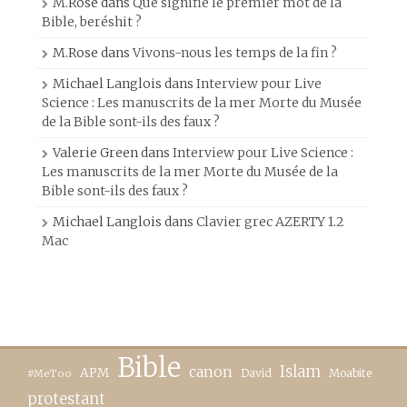
M.Rose
dans
Que signifie le premier mot de la
Bible, beréshit ?
M.Rose
dans
Vivons-nous les temps de la fin ?
Michael Langlois
dans
Interview pour Live
Science : Les manuscrits de la mer Morte du Musée
de la Bible sont-ils des faux ?
Valerie Green
dans
Interview pour Live Science :
Les manuscrits de la mer Morte du Musée de la
Bible sont-ils des faux ?
Michael Langlois
dans
Clavier grec AZERTY 1.2
Mac
Bible
canon
Islam
APM
David
Moabite
#MeToo
protestant