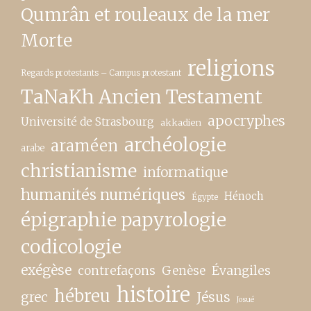
Qumrân et rouleaux de la mer
Morte
religions
Regards protestants – Campus protestant
TaNaKh Ancien Testament
apocryphes
Université de Strasbourg
akkadien
archéologie
araméen
arabe
christianisme
informatique
humanités numériques
Hénoch
Égypte
épigraphie papyrologie
codicologie
exégèse
contrefaçons
Genèse
Évangiles
histoire
hébreu
grec
Jésus
Josué