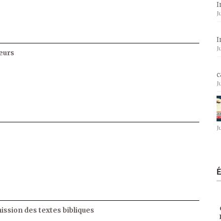
I
J
I
J
eurs
c
J
J
ssion des textes bibliques