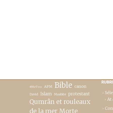
RUBR
Bible
canon
APM
#MeToo
Séle
Islam
protestant
David
Moabite
At 
Qumrân et rouleaux
Con
de la mer Morte