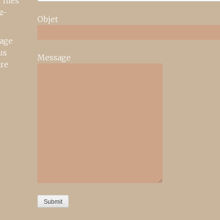
r mes
z-
Objet
age
us
Message
ire