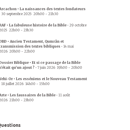
Arcachon • La naissances des textes fondateurs
•
30 septembre 2025
20h00
-
21h30
RAF • La fabuleuse histoire de la Bible
•
29 octobre
2025
22h00
-
23h30
DBD • Ancien Testament, Qumrân et
transmission des textes bibliques
•
14 mai
2026
20h00
-
22h00
Dossier Biblique • Et si ce passage de la Bible
n’était qu’un ajout ?
•
7 juin 2026
19h00
-
20h00
Yehi-Or • Les esséniens et le Nouveau Testament
•
18 juillet 2026
14h00
-
15h00
Arte • Les faussaires de la Bible
•
11 août
2026
21h00
-
23h00
uestions