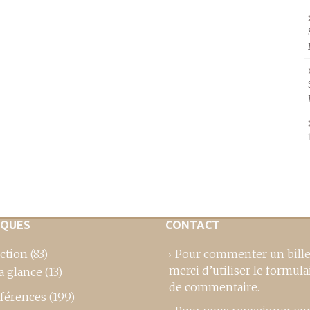
IQUES
CONTACT
ction
(83)
Pour commenter un bille
merci d’utiliser le formula
a glance
(13)
de commentaire
.
férences
(199)