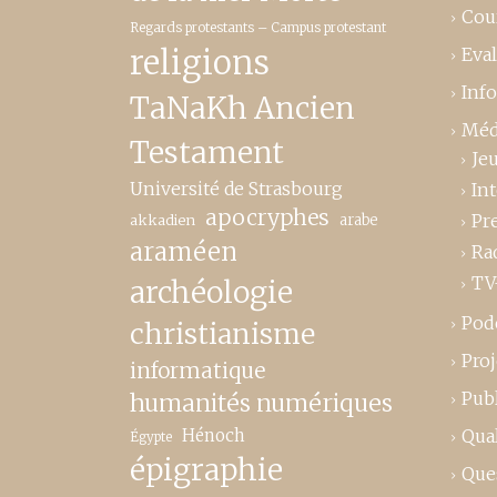
Cou
Regards protestants – Campus protestant
religions
Eva
Inf
TaNaKh Ancien
Méd
Testament
Je
Université de Strasbourg
In
apocryphes
Pr
akkadien
arabe
araméen
Ra
TV
archéologie
Pod
christianisme
Proj
informatique
Publ
humanités numériques
Hénoch
Qual
Égypte
épigraphie
Que