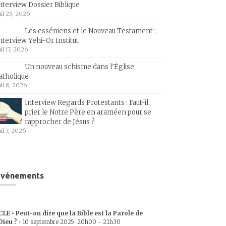
nterview Dossier Biblique
uil 23, 2026
Les esséniens et le Nouveau Testament :
nterview Yehi-Or Institut
uil 17, 2026
Un nouveau schisme dans l’Église
atholique
uil 8, 2026
Interview Regards Protestants : Faut-il
prier le Notre Père en araméen pour se
rapprocher de Jésus ?
uil 7, 2026
Événements
CLE • Peut-on dire que la Bible est la Parole de
Dieu ?
•
10 septembre 2025
20h00
-
21h30