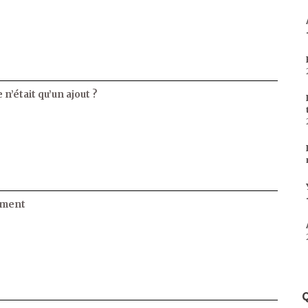
 n’était qu’un ajout ?
ament
Q