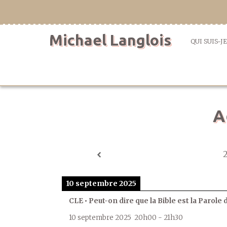
Aller
directement
au
Michael Langlois
contenu
QUI SUIS-JE
A
10 septembre 2025
CLE • Peut-on dire que la Bible est la Parole 
10 septembre 2025
20h00
-
21h30