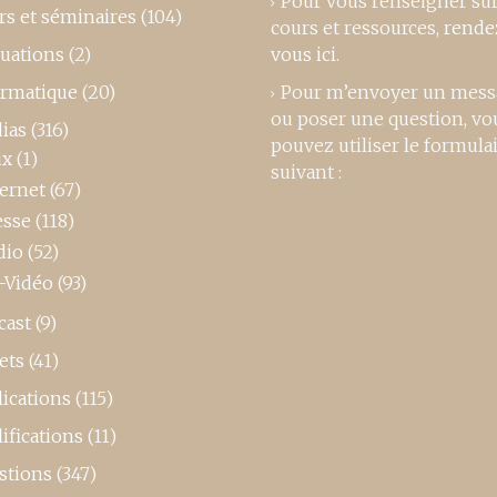
Pour vous renseigner su
rs et séminaires
(104)
cours et ressources,
rende
luations
(2)
vous ici
.
ormatique
(20)
Pour m’envoyer un mess
ou poser une question, vo
ias
(316)
pouvez utiliser le formula
ux
(1)
suivant :
ternet
(67)
esse
(118)
dio
(52)
-Vidéo
(93)
cast
(9)
ets
(41)
ications
(115)
ifications
(11)
stions
(347)