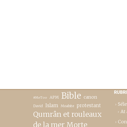
RUBR
Bible
canon
APM
#MeToo
Séle
Islam
protestant
David
Moabite
At 
Qumrân et rouleaux
Con
de la mer Morte