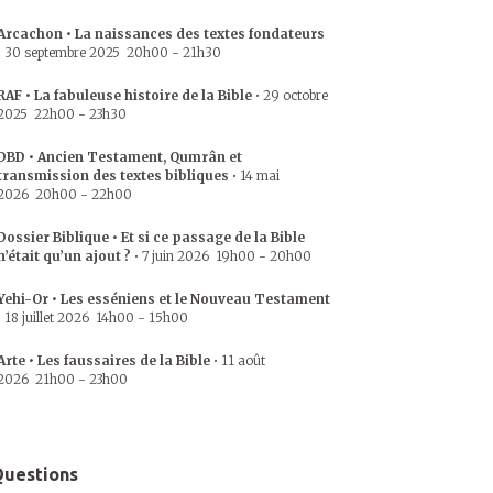
Arcachon • La naissances des textes fondateurs
•
30 septembre 2025
20h00
-
21h30
RAF • La fabuleuse histoire de la Bible
•
29 octobre
2025
22h00
-
23h30
DBD • Ancien Testament, Qumrân et
transmission des textes bibliques
•
14 mai
2026
20h00
-
22h00
Dossier Biblique • Et si ce passage de la Bible
n’était qu’un ajout ?
•
7 juin 2026
19h00
-
20h00
Yehi-Or • Les esséniens et le Nouveau Testament
•
18 juillet 2026
14h00
-
15h00
Arte • Les faussaires de la Bible
•
11 août
2026
21h00
-
23h00
uestions