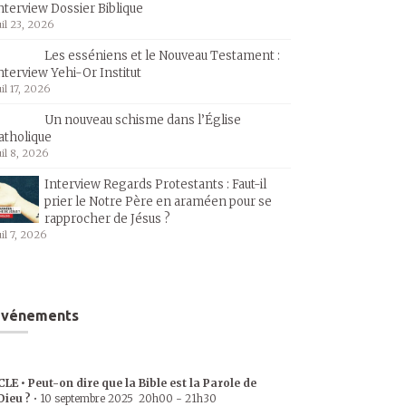
nterview Dossier Biblique
uil 23, 2026
Les esséniens et le Nouveau Testament :
nterview Yehi-Or Institut
uil 17, 2026
Un nouveau schisme dans l’Église
atholique
uil 8, 2026
Interview Regards Protestants : Faut-il
prier le Notre Père en araméen pour se
rapprocher de Jésus ?
uil 7, 2026
Événements
CLE • Peut-on dire que la Bible est la Parole de
Dieu ?
•
10 septembre 2025
20h00
-
21h30