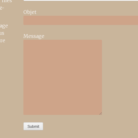
r mes
z-
Objet
age
us
Message
ire