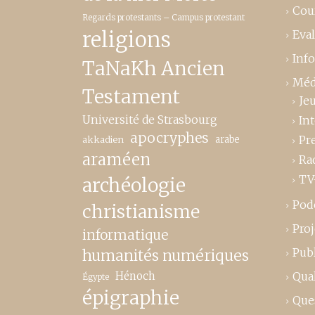
Cou
Regards protestants – Campus protestant
religions
Eva
Inf
TaNaKh Ancien
Méd
Testament
Je
Université de Strasbourg
In
apocryphes
Pr
akkadien
arabe
araméen
Ra
TV
archéologie
Pod
christianisme
Proj
informatique
Publ
humanités numériques
Hénoch
Qual
Égypte
épigraphie
Que