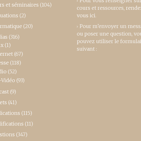
Pour vous renseigner su
rs et séminaires
(104)
cours et ressources,
rende
luations
(2)
vous ici
.
ormatique
(20)
Pour m’envoyer un mess
ou poser une question, vo
ias
(316)
pouvez utiliser le formula
ux
(1)
suivant :
ternet
(67)
esse
(118)
dio
(52)
-Vidéo
(93)
cast
(9)
ets
(41)
ications
(115)
ifications
(11)
stions
(347)