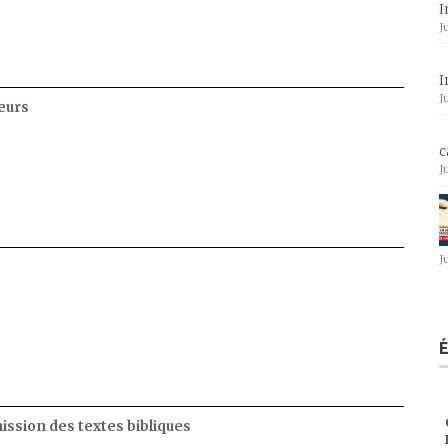
I
J
I
J
eurs
c
J
J
ssion des textes bibliques