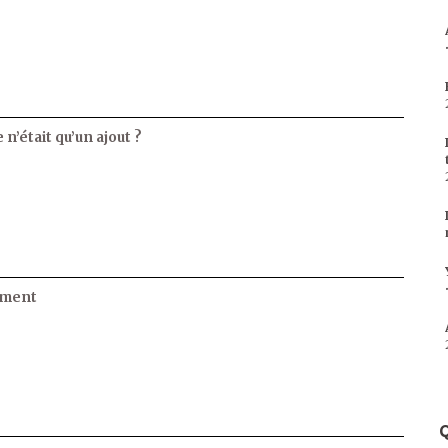
 n’était qu’un ajout ?
ament
Q