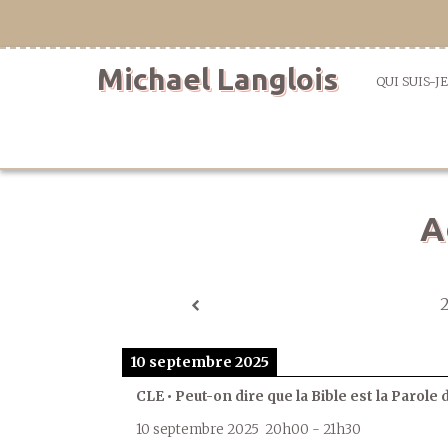
Aller
directement
au
Michael Langlois
contenu
QUI SUIS-JE
A
10 septembre 2025
CLE • Peut-on dire que la Bible est la Parole 
10 septembre 2025
20h00
-
21h30