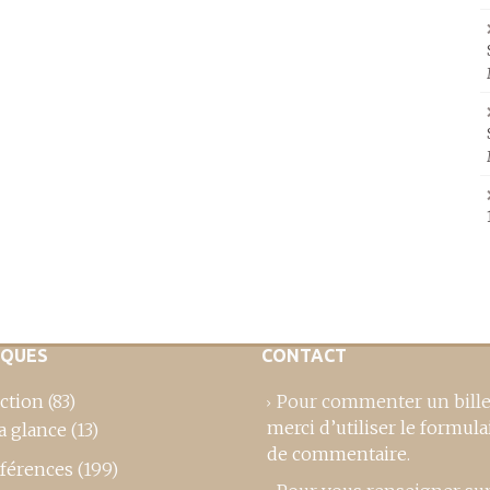
IQUES
CONTACT
ction
(83)
Pour commenter un bille
merci d’utiliser le formula
a glance
(13)
de commentaire
.
férences
(199)