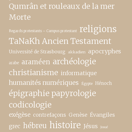
Qumrân et rouleaux de la mer
Morte
religions
Regards protestants – Campus protestant
TaNaKh Ancien Testament
apocryphes
Université de Strasbourg
akkadien
archéologie
araméen
arabe
christianisme
informatique
humanités numériques
Hénoch
Égypte
épigraphie papyrologie
codicologie
exégèse
contrefaçons
Genèse
Évangiles
histoire
hébreu
grec
Jésus
Josué