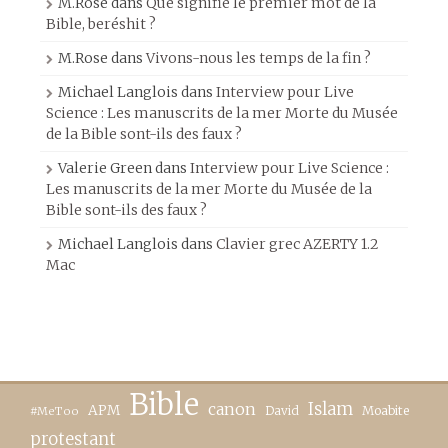
M.Rose
dans
Que signifie le premier mot de la
Bible, beréshit ?
M.Rose
dans
Vivons-nous les temps de la fin ?
Michael Langlois
dans
Interview pour Live
Science : Les manuscrits de la mer Morte du Musée
de la Bible sont-ils des faux ?
Valerie Green
dans
Interview pour Live Science :
Les manuscrits de la mer Morte du Musée de la
Bible sont-ils des faux ?
Michael Langlois
dans
Clavier grec AZERTY 1.2
Mac
Bible
canon
Islam
APM
David
Moabite
#MeToo
protestant