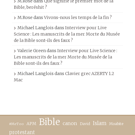
M.Rose
dans
Que signifie le premier mot de la
Bible, beréshit ?
M.Rose
dans
Vivons-nous les temps de la fin ?
Michael Langlois
dans
Interview pour Live
Science : Les manuscrits de la mer Morte du Musée
de la Bible sont-ils des faux ?
Valerie Green
dans
Interview pour Live Science :
Les manuscrits de la mer Morte du Musée de la
Bible sont-ils des faux ?
Michael Langlois
dans
Clavier grec AZERTY 1.2
Mac
Bible
canon
Islam
APM
David
Moabite
#MeToo
protestant