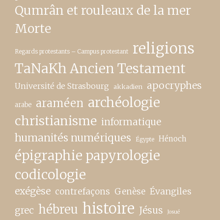
Qumrân et rouleaux de la mer
Morte
religions
Regards protestants – Campus protestant
TaNaKh Ancien Testament
apocryphes
Université de Strasbourg
akkadien
archéologie
araméen
arabe
christianisme
informatique
humanités numériques
Hénoch
Égypte
épigraphie papyrologie
codicologie
exégèse
contrefaçons
Genèse
Évangiles
histoire
hébreu
grec
Jésus
Josué