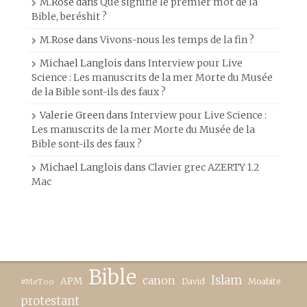
M.Rose
dans
Que signifie le premier mot de la
Bible, beréshit ?
M.Rose
dans
Vivons-nous les temps de la fin ?
Michael Langlois
dans
Interview pour Live
Science : Les manuscrits de la mer Morte du Musée
de la Bible sont-ils des faux ?
Valerie Green
dans
Interview pour Live Science :
Les manuscrits de la mer Morte du Musée de la
Bible sont-ils des faux ?
Michael Langlois
dans
Clavier grec AZERTY 1.2
Mac
Bible
canon
Islam
APM
David
Moabite
#MeToo
protestant