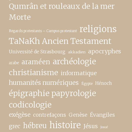
Qumrân et rouleaux de la mer
Morte
religions
Regards protestants – Campus protestant
TaNaKh Ancien Testament
apocryphes
Université de Strasbourg
akkadien
archéologie
araméen
arabe
christianisme
informatique
humanités numériques
Hénoch
Égypte
épigraphie papyrologie
codicologie
exégèse
contrefaçons
Genèse
Évangiles
histoire
hébreu
grec
Jésus
Josué