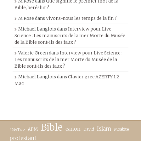
M.Rose
dans
Que signifie le premier mot de la
Bible, beréshit ?
M.Rose
dans
Vivons-nous les temps de la fin ?
Michael Langlois
dans
Interview pour Live
Science : Les manuscrits de la mer Morte du Musée
de la Bible sont-ils des faux ?
Valerie Green
dans
Interview pour Live Science :
Les manuscrits de la mer Morte du Musée de la
Bible sont-ils des faux ?
Michael Langlois
dans
Clavier grec AZERTY 1.2
Mac
Bible
canon
Islam
APM
David
Moabite
#MeToo
protestant