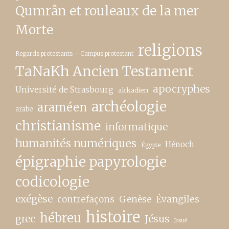
Qumrân et rouleaux de la mer
Morte
religions
Regards protestants – Campus protestant
TaNaKh Ancien Testament
apocryphes
Université de Strasbourg
akkadien
archéologie
araméen
arabe
christianisme
informatique
humanités numériques
Hénoch
Égypte
épigraphie papyrologie
codicologie
exégèse
contrefaçons
Genèse
Évangiles
histoire
hébreu
grec
Jésus
Josué