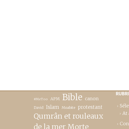
RUBR
Bible
canon
APM
#MeToo
Séle
Islam
protestant
David
Moabite
At 
Qumrân et rouleaux
Con
de la mer Morte