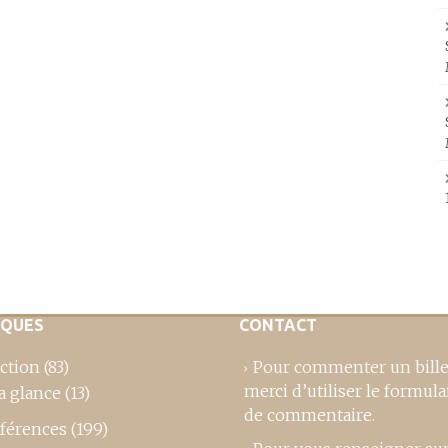
IQUES
CONTACT
ction
(83)
Pour commenter un bille
merci d’utiliser le formula
a glance
(13)
de commentaire
.
férences
(199)