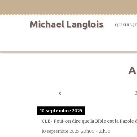
Aller
directement
au
Michael Langlois
contenu
QUI SUIS-JE
A
10 septembre 2025
CLE • Peut-on dire que la Bible est la Parole 
10 septembre 2025
20h00
-
21h30