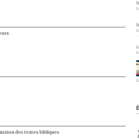
I
J
I
J
eurs
c
J
J
ssion des textes bibliques