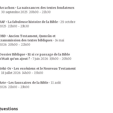
Arcachon • La naissances des textes fondateurs
•
30 septembre 2025
20h00
-
21h30
RAF • La fabuleuse histoire de la Bible
•
29 octobre
2025
22h00
-
23h30
DBD • Ancien Testament, Qumrân et
transmission des textes bibliques
•
14 mai
2026
20h00
-
22h00
Dossier Biblique • Et si ce passage de la Bible
n’était qu’un ajout ?
•
7 juin 2026
19h00
-
20h00
Yehi-Or • Les esséniens et le Nouveau Testament
•
18 juillet 2026
14h00
-
15h00
Arte • Les faussaires de la Bible
•
11 août
2026
21h00
-
23h00
uestions