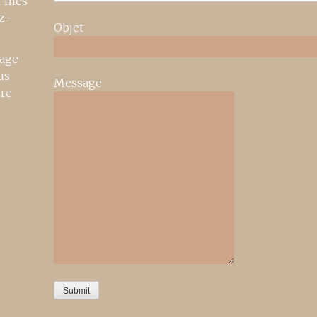
r mes
z-
Objet
age
us
Message
ire