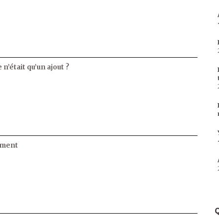
 n’était qu’un ajout ?
ament
Q