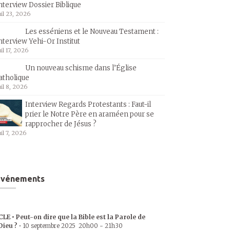
nterview Dossier Biblique
uil 23, 2026
Les esséniens et le Nouveau Testament :
nterview Yehi-Or Institut
uil 17, 2026
Un nouveau schisme dans l’Église
atholique
uil 8, 2026
Interview Regards Protestants : Faut-il
prier le Notre Père en araméen pour se
rapprocher de Jésus ?
uil 7, 2026
Événements
CLE • Peut-on dire que la Bible est la Parole de
Dieu ?
•
10 septembre 2025
20h00
-
21h30