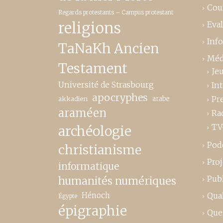
Cou
Regards protestants – Campus protestant
religions
Eva
Inf
TaNaKh Ancien
Méd
Testament
Je
Université de Strasbourg
In
apocryphes
Pr
akkadien
arabe
araméen
Ra
TV
archéologie
Pod
christianisme
Proj
informatique
Publ
humanités numériques
Hénoch
Qual
Égypte
épigraphie
Que