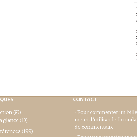
IQUES
CONTACT
ction
(83)
Pour commenter un bille
merci d’utiliser le formula
a glance
(13)
de commentaire
.
férences
(199)