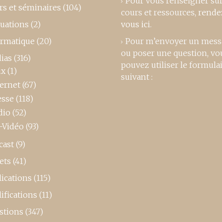
Pour vous renseigner su
rs et séminaires
(104)
cours et ressources,
rende
luations
(2)
vous ici
.
ormatique
(20)
Pour m’envoyer un mess
ou poser une question, vo
ias
(316)
pouvez utiliser le formula
ux
(1)
suivant :
ternet
(67)
esse
(118)
dio
(52)
-Vidéo
(93)
cast
(9)
ets
(41)
ications
(115)
ifications
(11)
stions
(347)