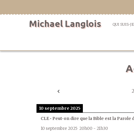
Aller
directement
au
Michael Langlois
contenu
QUI SUIS-JE
A
10 septembre 2025
CLE • Peut-on dire que la Bible est la Parole 
10 septembre 2025
20h00
-
21h30