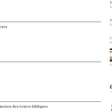
I
J
I
J
eurs
c
J
J
ssion des textes bibliques