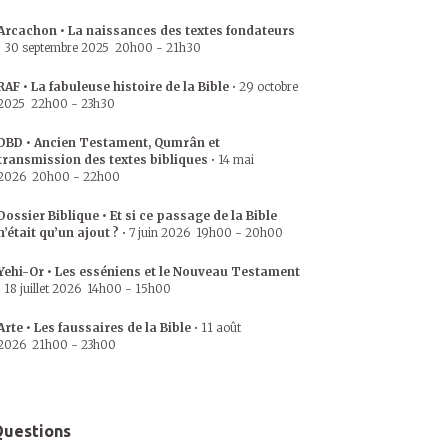
Arcachon • La naissances des textes fondateurs
•
30 septembre 2025
20h00
-
21h30
RAF • La fabuleuse histoire de la Bible
•
29 octobre
2025
22h00
-
23h30
DBD • Ancien Testament, Qumrân et
transmission des textes bibliques
•
14 mai
2026
20h00
-
22h00
Dossier Biblique • Et si ce passage de la Bible
n’était qu’un ajout ?
•
7 juin 2026
19h00
-
20h00
Yehi-Or • Les esséniens et le Nouveau Testament
•
18 juillet 2026
14h00
-
15h00
Arte • Les faussaires de la Bible
•
11 août
2026
21h00
-
23h00
uestions