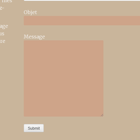
r mes
z-
Objet
age
us
Message
ire