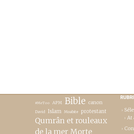
RUBR
Bible
canon
APM
#MeToo
Séle
Islam
protestant
David
Moabite
At 
Qumrân et rouleaux
Con
de la mer Morte