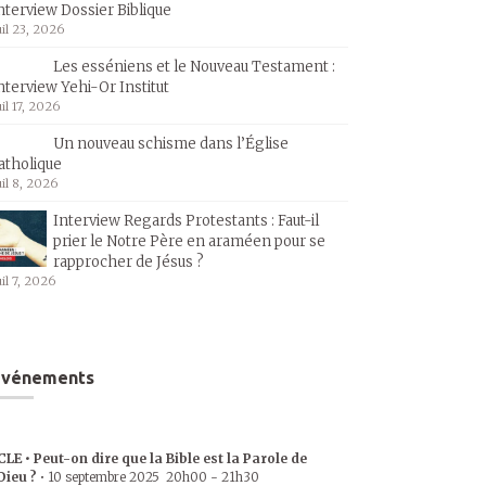
nterview Dossier Biblique
uil 23, 2026
Les esséniens et le Nouveau Testament :
nterview Yehi-Or Institut
uil 17, 2026
Un nouveau schisme dans l’Église
atholique
uil 8, 2026
Interview Regards Protestants : Faut-il
prier le Notre Père en araméen pour se
rapprocher de Jésus ?
uil 7, 2026
Événements
CLE • Peut-on dire que la Bible est la Parole de
Dieu ?
•
10 septembre 2025
20h00
-
21h30