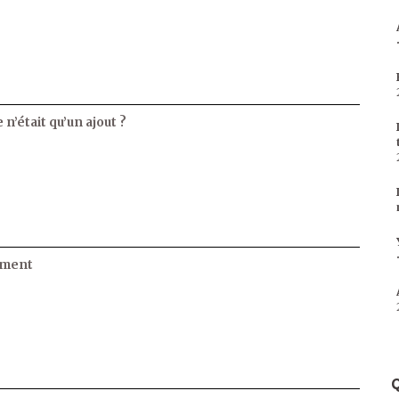
 n’était qu’un ajout ?
ament
Q