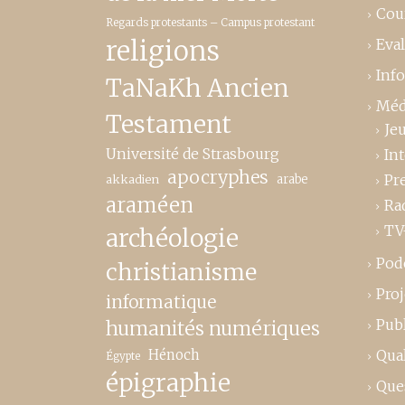
Cou
Regards protestants – Campus protestant
religions
Eva
Inf
TaNaKh Ancien
Méd
Testament
Je
Université de Strasbourg
In
apocryphes
Pr
akkadien
arabe
araméen
Ra
TV
archéologie
Pod
christianisme
Proj
informatique
Publ
humanités numériques
Hénoch
Qual
Égypte
épigraphie
Que