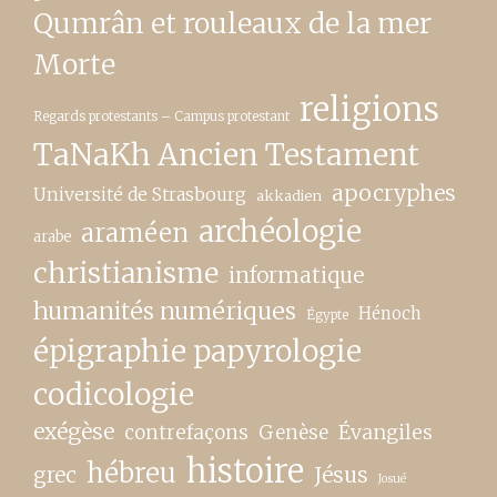
Qumrân et rouleaux de la mer
Morte
religions
Regards protestants – Campus protestant
TaNaKh Ancien Testament
apocryphes
Université de Strasbourg
akkadien
archéologie
araméen
arabe
christianisme
informatique
humanités numériques
Hénoch
Égypte
épigraphie papyrologie
codicologie
exégèse
contrefaçons
Genèse
Évangiles
histoire
hébreu
grec
Jésus
Josué