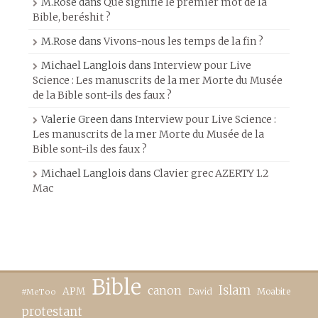
M.Rose
dans
Que signifie le premier mot de la
Bible, beréshit ?
M.Rose
dans
Vivons-nous les temps de la fin ?
Michael Langlois
dans
Interview pour Live
Science : Les manuscrits de la mer Morte du Musée
de la Bible sont-ils des faux ?
Valerie Green
dans
Interview pour Live Science :
Les manuscrits de la mer Morte du Musée de la
Bible sont-ils des faux ?
Michael Langlois
dans
Clavier grec AZERTY 1.2
Mac
Bible
canon
Islam
APM
David
Moabite
#MeToo
protestant