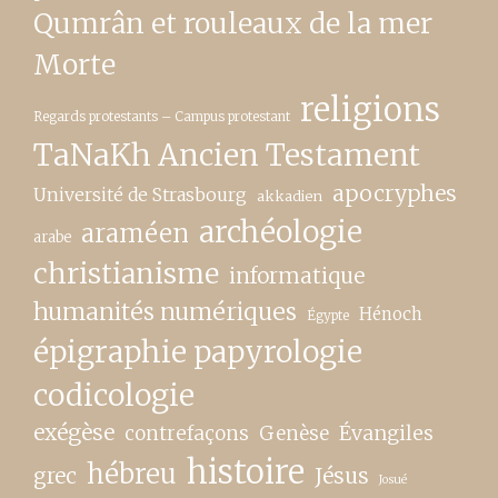
Qumrân et rouleaux de la mer
Morte
religions
Regards protestants – Campus protestant
TaNaKh Ancien Testament
apocryphes
Université de Strasbourg
akkadien
archéologie
araméen
arabe
christianisme
informatique
humanités numériques
Hénoch
Égypte
épigraphie papyrologie
codicologie
exégèse
contrefaçons
Genèse
Évangiles
histoire
hébreu
grec
Jésus
Josué