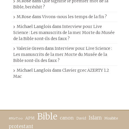
M.Rose
dans
Que signifie le premier mot de la
Bible, beréshit ?
M.Rose
dans
Vivons-nous les temps de la fin ?
Michael Langlois
dans
Interview pour Live
Science : Les manuscrits de la mer Morte du Musée
de la Bible sont-ils des faux ?
Valerie Green
dans
Interview pour Live Science :
Les manuscrits de la mer Morte du Musée de la
Bible sont-ils des faux ?
Michael Langlois
dans
Clavier grec AZERTY 1.2
Mac
Bible
canon
Islam
APM
David
Moabite
#MeToo
protestant