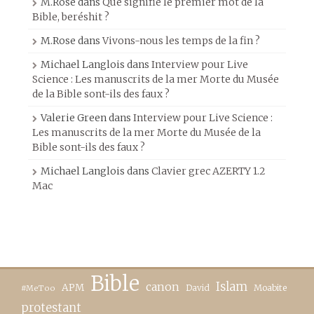
M.Rose
dans
Que signifie le premier mot de la
Bible, beréshit ?
M.Rose
dans
Vivons-nous les temps de la fin ?
Michael Langlois
dans
Interview pour Live
Science : Les manuscrits de la mer Morte du Musée
de la Bible sont-ils des faux ?
Valerie Green
dans
Interview pour Live Science :
Les manuscrits de la mer Morte du Musée de la
Bible sont-ils des faux ?
Michael Langlois
dans
Clavier grec AZERTY 1.2
Mac
Bible
canon
Islam
APM
David
Moabite
#MeToo
protestant