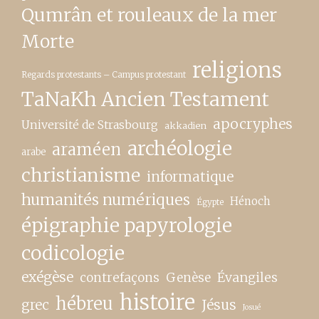
Qumrân et rouleaux de la mer
Morte
religions
Regards protestants – Campus protestant
TaNaKh Ancien Testament
apocryphes
Université de Strasbourg
akkadien
archéologie
araméen
arabe
christianisme
informatique
humanités numériques
Hénoch
Égypte
épigraphie papyrologie
codicologie
exégèse
contrefaçons
Genèse
Évangiles
histoire
hébreu
grec
Jésus
Josué