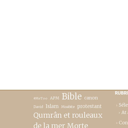
RUBR
Bible
canon
APM
#MeToo
Séle
Islam
protestant
David
Moabite
At 
Qumrân et rouleaux
Con
de la mer Morte