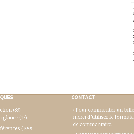
IQUES
CONTACT
ction
(83)
Pour commenter un bille
merci d’utiliser le formula
a glance
(13)
de commentaire
.
férences
(199)