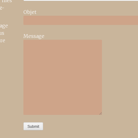
r mes
z-
Objet
age
us
Message
ire