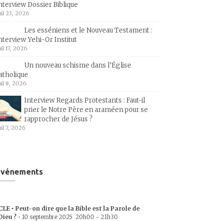
nterview Dossier Biblique
uil 23, 2026
Les esséniens et le Nouveau Testament :
nterview Yehi-Or Institut
uil 17, 2026
Un nouveau schisme dans l’Église
atholique
uil 8, 2026
Interview Regards Protestants : Faut-il
prier le Notre Père en araméen pour se
rapprocher de Jésus ?
uil 7, 2026
Événements
CLE • Peut-on dire que la Bible est la Parole de
Dieu ?
•
10 septembre 2025
20h00
-
21h30