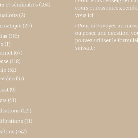
Pour vous renseigner su
rs et séminaires
(104)
cours et ressources,
rende
luations
(2)
vous ici
.
ormatique
(20)
Pour m’envoyer un mess
ou poser une question, vo
ias
(316)
pouvez utiliser le formula
ux
(1)
suivant :
ternet
(67)
esse
(118)
dio
(52)
-Vidéo
(93)
cast
(9)
ets
(41)
ications
(115)
ifications
(11)
stions
(347)