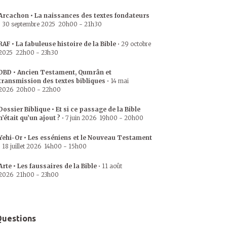
Arcachon • La naissances des textes fondateurs
•
30 septembre 2025
20h00
-
21h30
RAF • La fabuleuse histoire de la Bible
•
29 octobre
2025
22h00
-
23h30
DBD • Ancien Testament, Qumrân et
transmission des textes bibliques
•
14 mai
2026
20h00
-
22h00
Dossier Biblique • Et si ce passage de la Bible
n’était qu’un ajout ?
•
7 juin 2026
19h00
-
20h00
Yehi-Or • Les esséniens et le Nouveau Testament
•
18 juillet 2026
14h00
-
15h00
Arte • Les faussaires de la Bible
•
11 août
2026
21h00
-
23h00
uestions