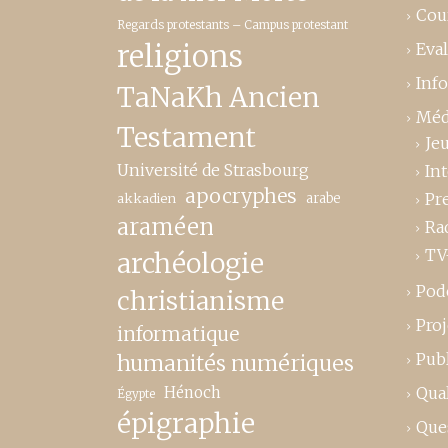
Cou
Regards protestants – Campus protestant
religions
Eva
Inf
TaNaKh Ancien
Méd
Testament
Je
Université de Strasbourg
In
apocryphes
Pr
akkadien
arabe
araméen
Ra
TV
archéologie
Pod
christianisme
Proj
informatique
Publ
humanités numériques
Hénoch
Qual
Égypte
épigraphie
Que