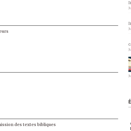
I
J
I
J
eurs
c
J
J
ssion des textes bibliques