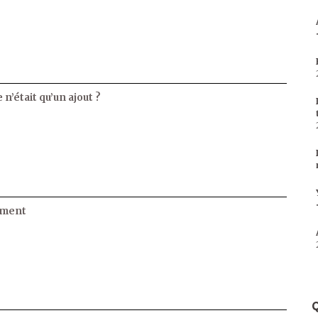
 n’était qu’un ajout ?
ament
Q