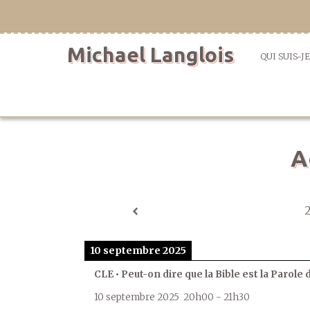
Aller
directement
au
Michael Langlois
contenu
QUI SUIS-JE
A
10 septembre 2025
CLE • Peut-on dire que la Bible est la Parole 
10 septembre 2025
20h00
-
21h30