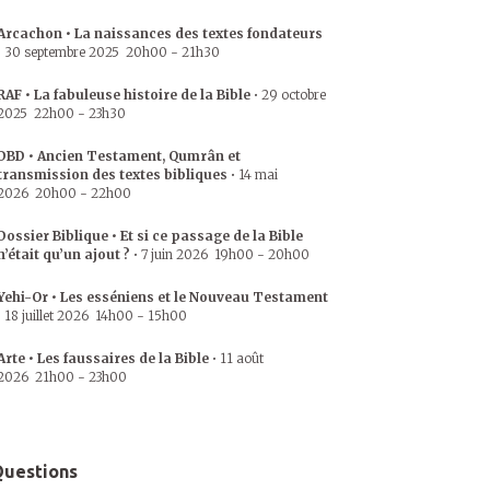
Arcachon • La naissances des textes fondateurs
•
30 septembre 2025
20h00
-
21h30
RAF • La fabuleuse histoire de la Bible
•
29 octobre
2025
22h00
-
23h30
DBD • Ancien Testament, Qumrân et
transmission des textes bibliques
•
14 mai
2026
20h00
-
22h00
Dossier Biblique • Et si ce passage de la Bible
n’était qu’un ajout ?
•
7 juin 2026
19h00
-
20h00
Yehi-Or • Les esséniens et le Nouveau Testament
•
18 juillet 2026
14h00
-
15h00
Arte • Les faussaires de la Bible
•
11 août
2026
21h00
-
23h00
uestions