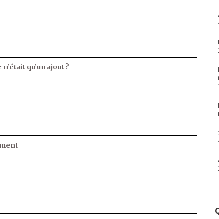
 n’était qu’un ajout ?
ament
Q