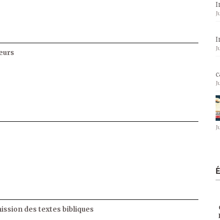
I
J
I
J
eurs
c
J
J
ssion des textes bibliques