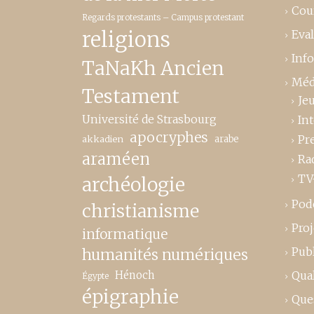
Cou
Regards protestants – Campus protestant
religions
Eva
Inf
TaNaKh Ancien
Méd
Testament
Je
Université de Strasbourg
In
apocryphes
Pr
akkadien
arabe
araméen
Ra
TV
archéologie
Pod
christianisme
Proj
informatique
Publ
humanités numériques
Hénoch
Qual
Égypte
épigraphie
Que