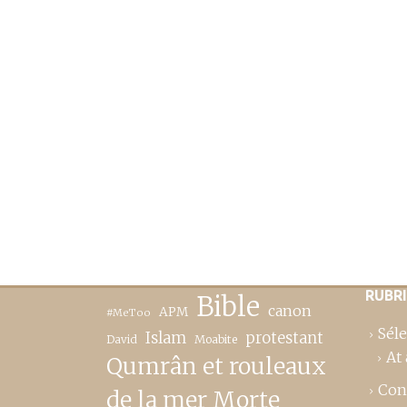
RUBR
Bible
canon
APM
#MeToo
Séle
Islam
protestant
David
Moabite
At 
Qumrân et rouleaux
Con
de la mer Morte