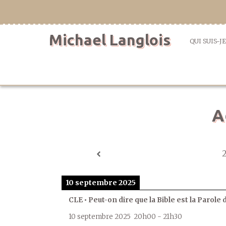
Aller
directement
au
Michael Langlois
contenu
QUI SUIS-JE
A
10 septembre 2025
CLE • Peut-on dire que la Bible est la Parole 
10 septembre 2025
20h00
-
21h30