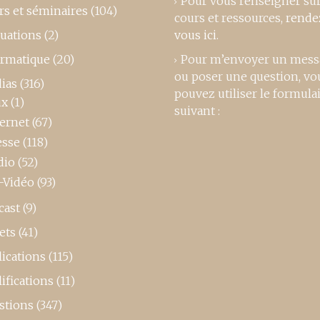
Pour vous renseigner su
rs et séminaires
(104)
cours et ressources,
rende
luations
(2)
vous ici
.
ormatique
(20)
Pour m’envoyer un mess
ou poser une question, vo
ias
(316)
pouvez utiliser le formula
ux
(1)
suivant :
ternet
(67)
esse
(118)
dio
(52)
-Vidéo
(93)
cast
(9)
ets
(41)
ications
(115)
ifications
(11)
stions
(347)