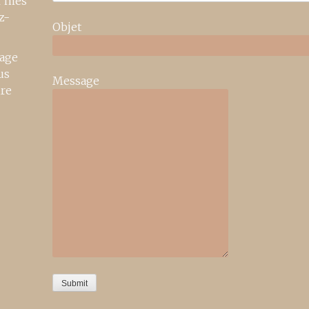
r mes
z-
Objet
age
us
Message
ire