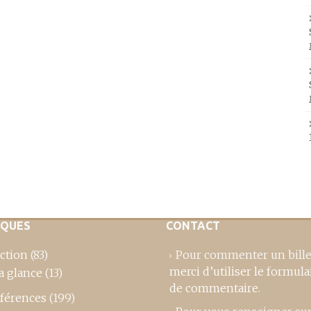
IQUES
CONTACT
ction
(83)
Pour commenter un bille
merci d’utiliser le formula
a glance
(13)
de commentaire
.
férences
(199)