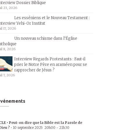
nterview Dossier Biblique
uil 23, 2026
Les esséniens et le Nouveau Testament :
nterview Yehi-Or Institut
uil 17, 2026
Un nouveau schisme dans l’Église
atholique
uil 8, 2026
Interview Regards Protestants : Faut-il
prier le Notre Père en araméen pour se
rapprocher de Jésus ?
uil 7, 2026
Événements
CLE • Peut-on dire que la Bible est la Parole de
Dieu ?
•
10 septembre 2025
20h00
-
21h30