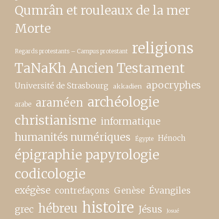
Qumrân et rouleaux de la mer
Morte
religions
Regards protestants – Campus protestant
TaNaKh Ancien Testament
apocryphes
Université de Strasbourg
akkadien
archéologie
araméen
arabe
christianisme
informatique
humanités numériques
Hénoch
Égypte
épigraphie papyrologie
codicologie
exégèse
contrefaçons
Genèse
Évangiles
histoire
hébreu
grec
Jésus
Josué