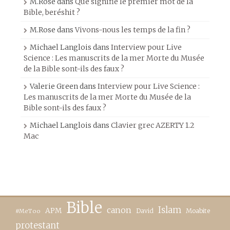
M.Rose
dans
Que signifie le premier mot de la
Bible, beréshit ?
M.Rose
dans
Vivons-nous les temps de la fin ?
Michael Langlois
dans
Interview pour Live
Science : Les manuscrits de la mer Morte du Musée
de la Bible sont-ils des faux ?
Valerie Green
dans
Interview pour Live Science :
Les manuscrits de la mer Morte du Musée de la
Bible sont-ils des faux ?
Michael Langlois
dans
Clavier grec AZERTY 1.2
Mac
Bible
canon
Islam
APM
David
Moabite
#MeToo
protestant