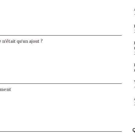
 n’était qu’un ajout ?
ament
Q