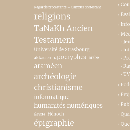
Cou
Regards protestants – Campus protestant
religions
Eva
Inf
TaNaKh Ancien
Méd
Testament
Je
Université de Strasbourg
In
apocryphes
Pr
akkadien
arabe
araméen
Ra
TV
archéologie
Pod
christianisme
Proj
informatique
Publ
humanités numériques
Hénoch
Qual
Égypte
épigraphie
Que