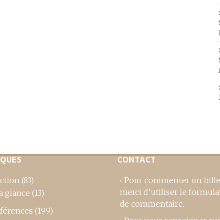
IQUES
CONTACT
ction
(83)
Pour commenter un bille
merci d’utiliser le formula
a glance
(13)
de commentaire
.
férences
(199)