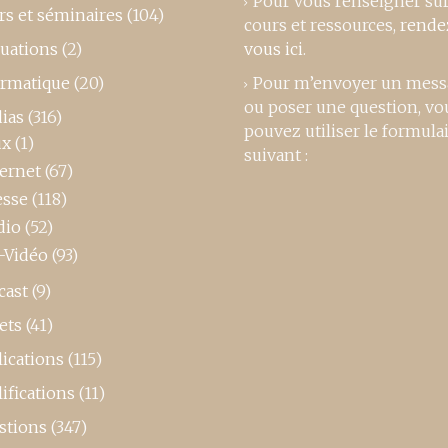
Pour vous renseigner su
rs et séminaires
(104)
cours et ressources,
rende
luations
(2)
vous ici
.
ormatique
(20)
Pour m’envoyer un mess
ou poser une question, vo
ias
(316)
pouvez utiliser le formula
ux
(1)
suivant :
ternet
(67)
esse
(118)
dio
(52)
-Vidéo
(93)
cast
(9)
ets
(41)
ications
(115)
ifications
(11)
stions
(347)