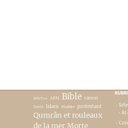
RUBR
Bible
canon
APM
#MeToo
Séle
Islam
protestant
David
Moabite
At 
Qumrân et rouleaux
Con
de la mer Morte