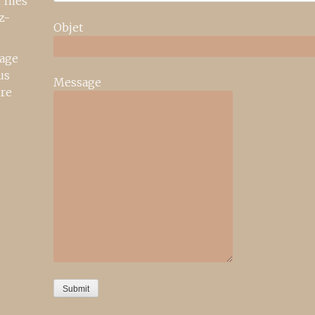
r mes
z-
Objet
age
us
Message
ire