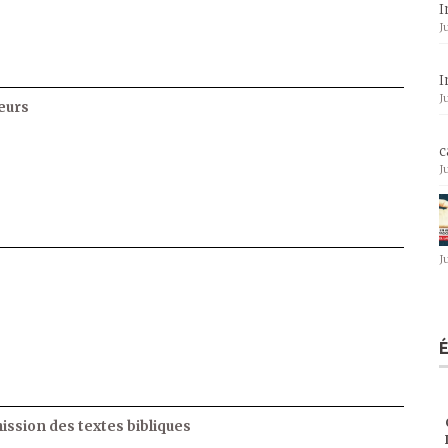
I
J
I
J
eurs
c
J
J
ssion des textes bibliques