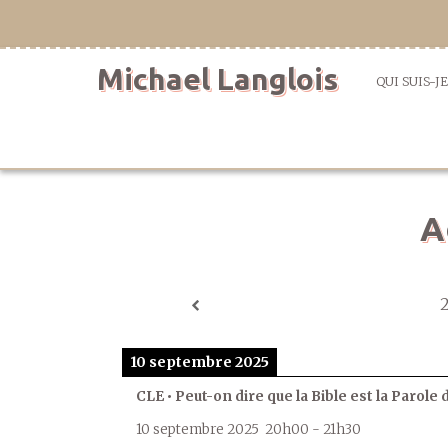
Aller
directement
au
Michael Langlois
contenu
QUI SUIS-JE
A
10 septembre 2025
CLE • Peut-on dire que la Bible est la Parole 
10 septembre 2025
20h00
-
21h30