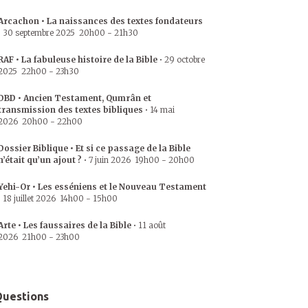
Arcachon • La naissances des textes fondateurs
•
30 septembre 2025
20h00
-
21h30
RAF • La fabuleuse histoire de la Bible
•
29 octobre
2025
22h00
-
23h30
DBD • Ancien Testament, Qumrân et
transmission des textes bibliques
•
14 mai
2026
20h00
-
22h00
Dossier Biblique • Et si ce passage de la Bible
n’était qu’un ajout ?
•
7 juin 2026
19h00
-
20h00
Yehi-Or • Les esséniens et le Nouveau Testament
•
18 juillet 2026
14h00
-
15h00
Arte • Les faussaires de la Bible
•
11 août
2026
21h00
-
23h00
uestions