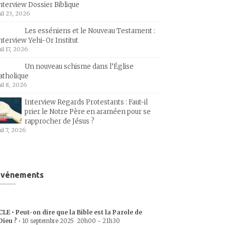
nterview Dossier Biblique
uil 23, 2026
Les esséniens et le Nouveau Testament :
nterview Yehi-Or Institut
uil 17, 2026
Un nouveau schisme dans l’Église
atholique
uil 8, 2026
Interview Regards Protestants : Faut-il
prier le Notre Père en araméen pour se
rapprocher de Jésus ?
uil 7, 2026
Événements
CLE • Peut-on dire que la Bible est la Parole de
Dieu ?
•
10 septembre 2025
20h00
-
21h30