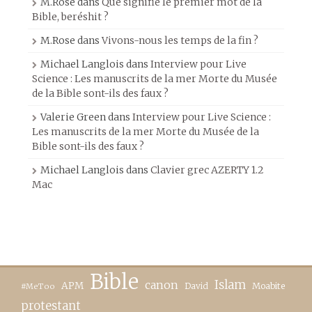
M.Rose
dans
Que signifie le premier mot de la
Bible, beréshit ?
M.Rose
dans
Vivons-nous les temps de la fin ?
Michael Langlois
dans
Interview pour Live
Science : Les manuscrits de la mer Morte du Musée
de la Bible sont-ils des faux ?
Valerie Green
dans
Interview pour Live Science :
Les manuscrits de la mer Morte du Musée de la
Bible sont-ils des faux ?
Michael Langlois
dans
Clavier grec AZERTY 1.2
Mac
Bible
canon
Islam
APM
David
Moabite
#MeToo
protestant