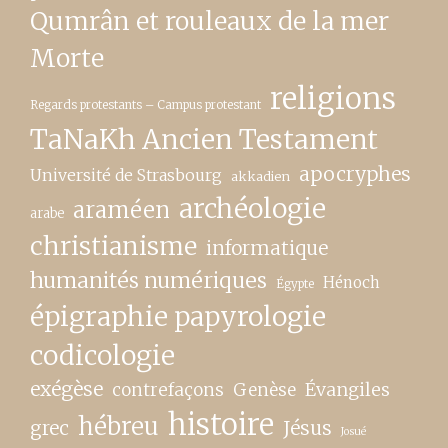
Qumrân et rouleaux de la mer
Morte
religions
Regards protestants – Campus protestant
TaNaKh Ancien Testament
apocryphes
Université de Strasbourg
akkadien
archéologie
araméen
arabe
christianisme
informatique
humanités numériques
Hénoch
Égypte
épigraphie papyrologie
codicologie
exégèse
contrefaçons
Genèse
Évangiles
histoire
hébreu
grec
Jésus
Josué