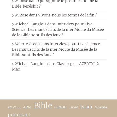
M.Rose
dans
Que signifie le premier mot de la
Bible, beréshit ?
M.Rose
dans
Vivons-nous les temps de la fin ?
Michael Langlois
dans
Interview pour Live
Science : Les manuscrits de la mer Morte du Musée
de la Bible sont-ils des faux ?
Valerie Green
dans
Interview pour Live Science :
Les manuscrits de la mer Morte du Musée de la
Bible sont-ils des faux ?
Michael Langlois
dans
Clavier grec AZERTY 1.2
Mac
Bible
canon
Islam
APM
David
Moabite
#MeToo
protestant