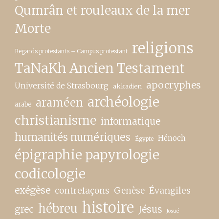
Qumrân et rouleaux de la mer
Morte
religions
Regards protestants – Campus protestant
TaNaKh Ancien Testament
apocryphes
Université de Strasbourg
akkadien
archéologie
araméen
arabe
christianisme
informatique
humanités numériques
Hénoch
Égypte
épigraphie papyrologie
codicologie
exégèse
contrefaçons
Genèse
Évangiles
histoire
hébreu
grec
Jésus
Josué