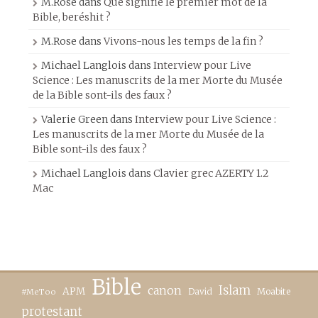
M.Rose
dans
Que signifie le premier mot de la
Bible, beréshit ?
M.Rose
dans
Vivons-nous les temps de la fin ?
Michael Langlois
dans
Interview pour Live
Science : Les manuscrits de la mer Morte du Musée
de la Bible sont-ils des faux ?
Valerie Green
dans
Interview pour Live Science :
Les manuscrits de la mer Morte du Musée de la
Bible sont-ils des faux ?
Michael Langlois
dans
Clavier grec AZERTY 1.2
Mac
Bible
canon
Islam
APM
David
Moabite
#MeToo
protestant