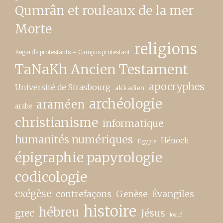
Qumrân et rouleaux de la mer
Morte
religions
Regards protestants – Campus protestant
TaNaKh Ancien Testament
apocryphes
Université de Strasbourg
akkadien
archéologie
araméen
arabe
christianisme
informatique
humanités numériques
Hénoch
Égypte
épigraphie papyrologie
codicologie
exégèse
contrefaçons
Genèse
Évangiles
histoire
hébreu
grec
Jésus
Josué