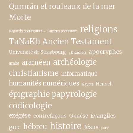
Qumrân et rouleaux de la mer
Morte
religions
Regards protestants – Campus protestant
TaNaKh Ancien Testament
apocryphes
Université de Strasbourg
akkadien
archéologie
araméen
arabe
christianisme
informatique
humanités numériques
Hénoch
Égypte
épigraphie papyrologie
codicologie
exégèse
contrefaçons
Genèse
Évangiles
histoire
hébreu
grec
Jésus
Josué