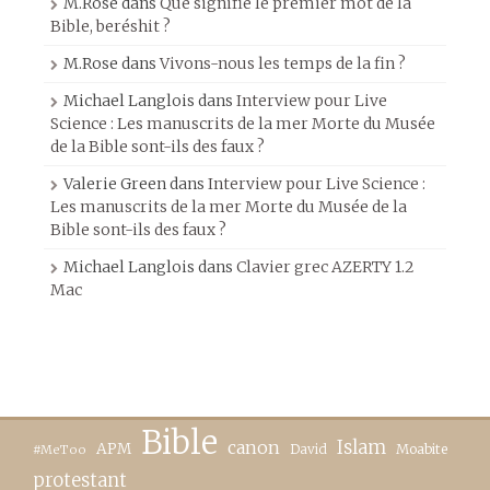
M.Rose
dans
Que signifie le premier mot de la
Bible, beréshit ?
M.Rose
dans
Vivons-nous les temps de la fin ?
Michael Langlois
dans
Interview pour Live
Science : Les manuscrits de la mer Morte du Musée
de la Bible sont-ils des faux ?
Valerie Green
dans
Interview pour Live Science :
Les manuscrits de la mer Morte du Musée de la
Bible sont-ils des faux ?
Michael Langlois
dans
Clavier grec AZERTY 1.2
Mac
Bible
canon
Islam
APM
David
Moabite
#MeToo
protestant