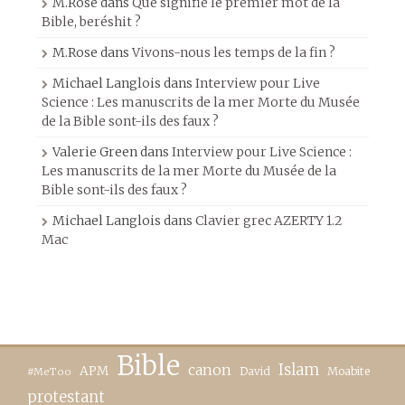
M.Rose
dans
Que signifie le premier mot de la
Bible, beréshit ?
M.Rose
dans
Vivons-nous les temps de la fin ?
Michael Langlois
dans
Interview pour Live
Science : Les manuscrits de la mer Morte du Musée
de la Bible sont-ils des faux ?
Valerie Green
dans
Interview pour Live Science :
Les manuscrits de la mer Morte du Musée de la
Bible sont-ils des faux ?
Michael Langlois
dans
Clavier grec AZERTY 1.2
Mac
Bible
canon
Islam
APM
David
Moabite
#MeToo
protestant