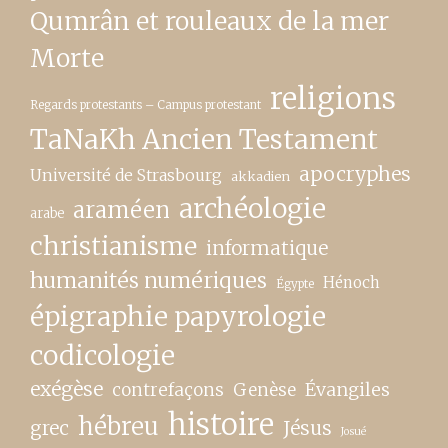
Qumrân et rouleaux de la mer
Morte
religions
Regards protestants – Campus protestant
TaNaKh Ancien Testament
apocryphes
Université de Strasbourg
akkadien
archéologie
araméen
arabe
christianisme
informatique
humanités numériques
Hénoch
Égypte
épigraphie papyrologie
codicologie
exégèse
contrefaçons
Genèse
Évangiles
histoire
hébreu
grec
Jésus
Josué