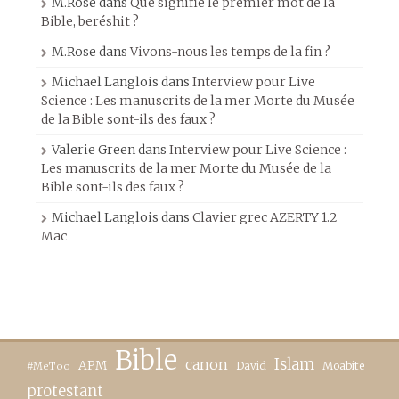
M.Rose
dans
Que signifie le premier mot de la
Bible, beréshit ?
M.Rose
dans
Vivons-nous les temps de la fin ?
Michael Langlois
dans
Interview pour Live
Science : Les manuscrits de la mer Morte du Musée
de la Bible sont-ils des faux ?
Valerie Green
dans
Interview pour Live Science :
Les manuscrits de la mer Morte du Musée de la
Bible sont-ils des faux ?
Michael Langlois
dans
Clavier grec AZERTY 1.2
Mac
Bible
canon
Islam
APM
David
Moabite
#MeToo
protestant