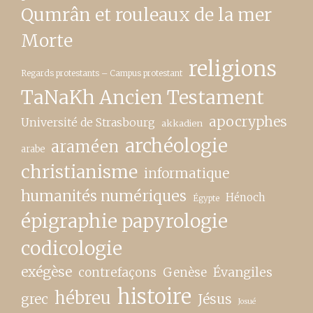
Qumrân et rouleaux de la mer
Morte
religions
Regards protestants – Campus protestant
TaNaKh Ancien Testament
apocryphes
Université de Strasbourg
akkadien
archéologie
araméen
arabe
christianisme
informatique
humanités numériques
Hénoch
Égypte
épigraphie papyrologie
codicologie
exégèse
contrefaçons
Genèse
Évangiles
histoire
hébreu
grec
Jésus
Josué