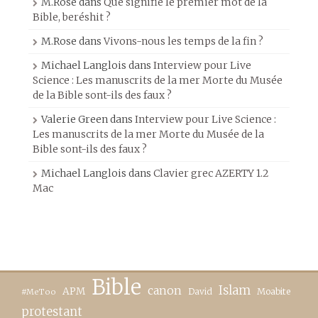
M.Rose
dans
Que signifie le premier mot de la
Bible, beréshit ?
M.Rose
dans
Vivons-nous les temps de la fin ?
Michael Langlois
dans
Interview pour Live
Science : Les manuscrits de la mer Morte du Musée
de la Bible sont-ils des faux ?
Valerie Green
dans
Interview pour Live Science :
Les manuscrits de la mer Morte du Musée de la
Bible sont-ils des faux ?
Michael Langlois
dans
Clavier grec AZERTY 1.2
Mac
Bible
canon
Islam
APM
David
Moabite
#MeToo
protestant