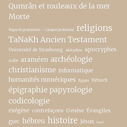
Qumrân et rouleaux de la mer
Morte
religions
Regards protestants – Campus protestant
TaNaKh Ancien Testament
apocryphes
Université de Strasbourg
akkadien
archéologie
araméen
arabe
christianisme
informatique
humanités numériques
Hénoch
Égypte
épigraphie papyrologie
codicologie
exégèse
contrefaçons
Genèse
Évangiles
histoire
hébreu
grec
Jésus
Josué