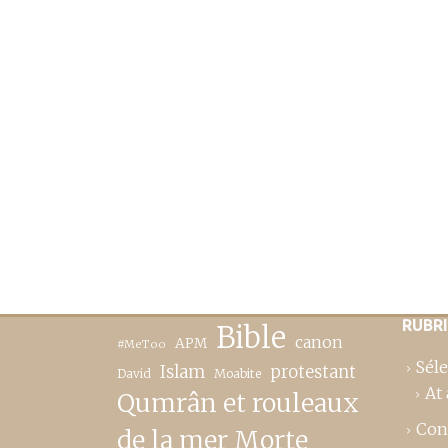
RUBR
Bible
canon
APM
#MeToo
Séle
Islam
protestant
David
Moabite
At 
Qumrân et rouleaux
Con
de la mer Morte