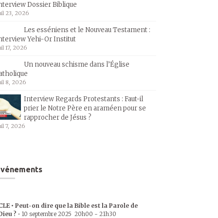
nterview Dossier Biblique
uil 23, 2026
Les esséniens et le Nouveau Testament :
nterview Yehi-Or Institut
uil 17, 2026
Un nouveau schisme dans l’Église
atholique
uil 8, 2026
Interview Regards Protestants : Faut-il
prier le Notre Père en araméen pour se
rapprocher de Jésus ?
uil 7, 2026
Événements
CLE • Peut-on dire que la Bible est la Parole de
Dieu ?
•
10 septembre 2025
20h00
-
21h30