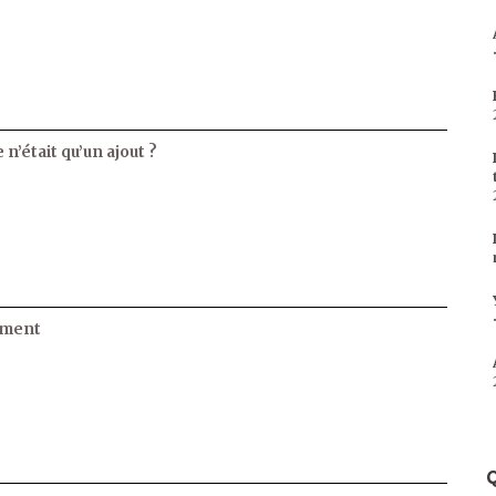
 n’était qu’un ajout ?
ament
Q