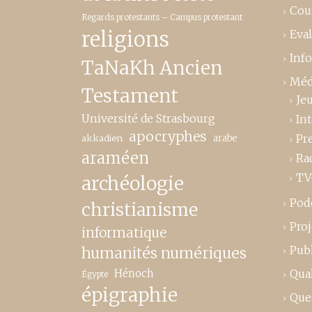
Cou
Regards protestants – Campus protestant
religions
Eva
Inf
TaNaKh Ancien
Méd
Testament
Je
Université de Strasbourg
In
apocryphes
Pr
akkadien
arabe
araméen
Ra
TV
archéologie
Pod
christianisme
Proj
informatique
Publ
humanités numériques
Hénoch
Qual
Égypte
épigraphie
Que