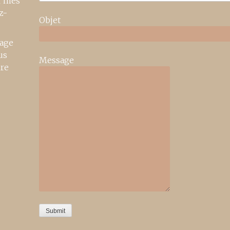
r mes
z-
Objet
age
us
Message
ire