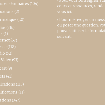
Pour vous renseigner su
rs et séminaires
(104)
cours et ressources,
rende
luations
(2)
vous ici
.
ormatique
(20)
Pour m’envoyer un mess
ou poser une question, vo
ias
(316)
pouvez utiliser le formula
ux
(1)
suivant :
ternet
(67)
esse
(118)
dio
(52)
-Vidéo
(93)
cast
(9)
ets
(41)
ications
(115)
ifications
(11)
stions
(347)