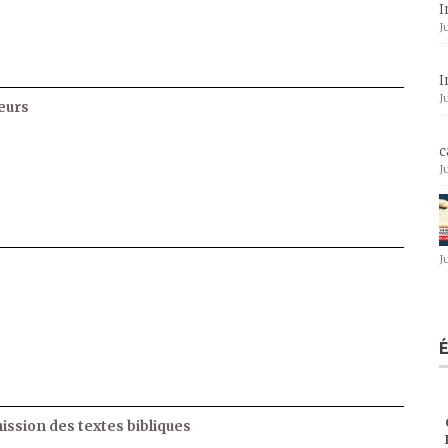
I
J
I
J
eurs
c
J
J
ssion des textes bibliques