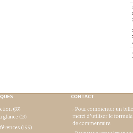
IQUES
CONTACT
ction
(83)
Pour commenter un bille
merci d’utiliser le formula
a glance
(13)
de commentaire
.
férences
(199)