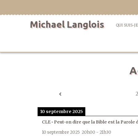
Aller
directement
au
Michael Langlois
contenu
QUI SUIS-JE
A
10 septembre 2025
CLE • Peut-on dire que la Bible est la Parole 
10 septembre 2025
20h00
-
21h30