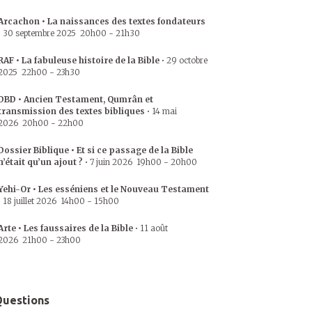
Arcachon • La naissances des textes fondateurs
•
30 septembre 2025
20h00
-
21h30
RAF • La fabuleuse histoire de la Bible
•
29 octobre
2025
22h00
-
23h30
DBD • Ancien Testament, Qumrân et
transmission des textes bibliques
•
14 mai
2026
20h00
-
22h00
Dossier Biblique • Et si ce passage de la Bible
n’était qu’un ajout ?
•
7 juin 2026
19h00
-
20h00
Yehi-Or • Les esséniens et le Nouveau Testament
•
18 juillet 2026
14h00
-
15h00
Arte • Les faussaires de la Bible
•
11 août
2026
21h00
-
23h00
uestions