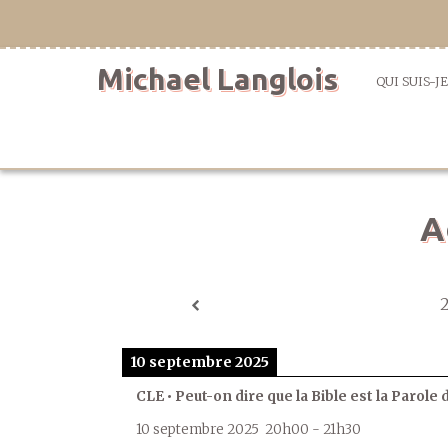
Aller
directement
au
Michael Langlois
contenu
QUI SUIS-JE
A
10 septembre 2025
CLE • Peut-on dire que la Bible est la Parole 
10 septembre 2025
20h00
-
21h30