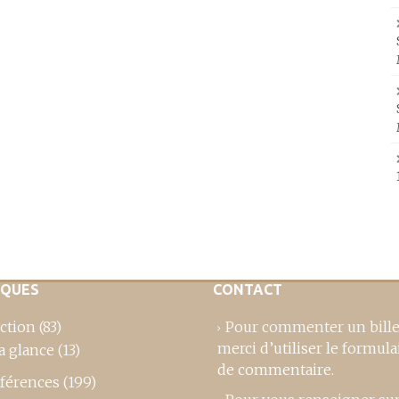
IQUES
CONTACT
ction
(83)
Pour commenter un bille
merci d’utiliser le formula
a glance
(13)
de commentaire
.
férences
(199)