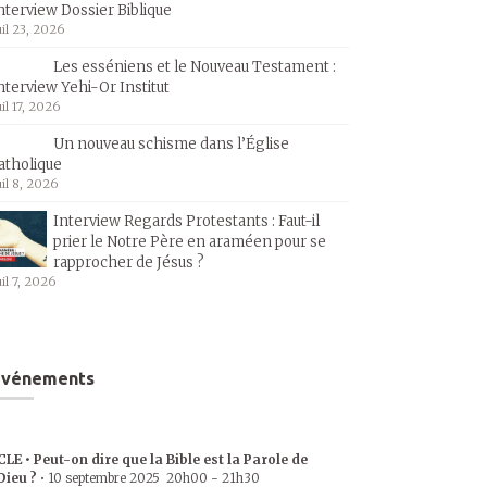
nterview Dossier Biblique
uil 23, 2026
Les esséniens et le Nouveau Testament :
nterview Yehi-Or Institut
uil 17, 2026
Un nouveau schisme dans l’Église
atholique
uil 8, 2026
Interview Regards Protestants : Faut-il
prier le Notre Père en araméen pour se
rapprocher de Jésus ?
uil 7, 2026
Événements
CLE • Peut-on dire que la Bible est la Parole de
Dieu ?
•
10 septembre 2025
20h00
-
21h30