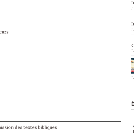
I
J
I
J
eurs
c
J
J
ssion des textes bibliques