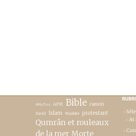
RUBR
Bible
canon
APM
#MeToo
Séle
Islam
protestant
David
Moabite
At 
Qumrân et rouleaux
Con
de la mer Morte