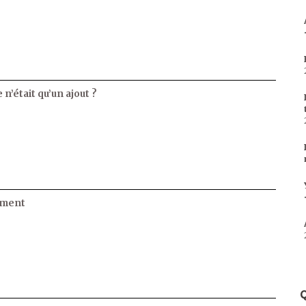
 n’était qu’un ajout ?
ament
Q