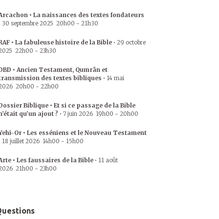
Arcachon • La naissances des textes fondateurs
•
30 septembre 2025
20h00
-
21h30
RAF • La fabuleuse histoire de la Bible
•
29 octobre
2025
22h00
-
23h30
DBD • Ancien Testament, Qumrân et
transmission des textes bibliques
•
14 mai
2026
20h00
-
22h00
Dossier Biblique • Et si ce passage de la Bible
n’était qu’un ajout ?
•
7 juin 2026
19h00
-
20h00
Yehi-Or • Les esséniens et le Nouveau Testament
•
18 juillet 2026
14h00
-
15h00
Arte • Les faussaires de la Bible
•
11 août
2026
21h00
-
23h00
uestions