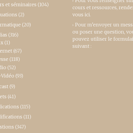
Pour vous renseigner su
rs et séminaires
(104)
cours et ressources,
rende
luations
(2)
vous ici
.
ormatique
(20)
Pour m’envoyer un mess
ou poser une question, vo
ias
(316)
pouvez utiliser le formula
ux
(1)
suivant :
ternet
(67)
esse
(118)
dio
(52)
-Vidéo
(93)
cast
(9)
ets
(41)
ications
(115)
ifications
(11)
stions
(347)