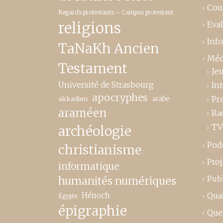
Cou
Regards protestants – Campus protestant
religions
Eva
Inf
TaNaKh Ancien
Méd
Testament
Je
Université de Strasbourg
In
apocryphes
Pr
akkadien
arabe
araméen
Ra
TV
archéologie
Pod
christianisme
Proj
informatique
Publ
humanités numériques
Hénoch
Qual
Égypte
épigraphie
Que