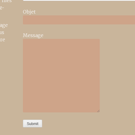
r mes
z-
Objet
age
us
Message
ire