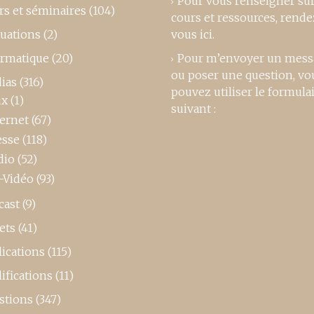
Pour vous renseigner su
rs et séminaires
(104)
cours et ressources,
rende
luations
(2)
vous ici
.
ormatique
(20)
Pour m’envoyer un mess
ou poser une question, vo
ias
(316)
pouvez utiliser le formula
ux
(1)
suivant :
ternet
(67)
esse
(118)
dio
(52)
-Vidéo
(93)
cast
(9)
ets
(41)
ications
(115)
ifications
(11)
stions
(347)