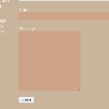
r mes
z-
Objet
age
us
Message
ire