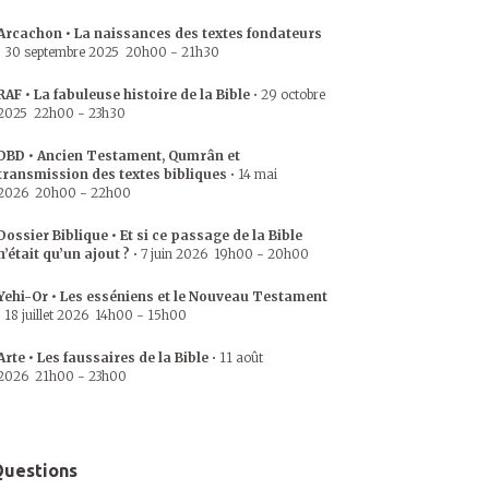
Arcachon • La naissances des textes fondateurs
•
30 septembre 2025
20h00
-
21h30
RAF • La fabuleuse histoire de la Bible
•
29 octobre
2025
22h00
-
23h30
DBD • Ancien Testament, Qumrân et
transmission des textes bibliques
•
14 mai
2026
20h00
-
22h00
Dossier Biblique • Et si ce passage de la Bible
n’était qu’un ajout ?
•
7 juin 2026
19h00
-
20h00
Yehi-Or • Les esséniens et le Nouveau Testament
•
18 juillet 2026
14h00
-
15h00
Arte • Les faussaires de la Bible
•
11 août
2026
21h00
-
23h00
uestions