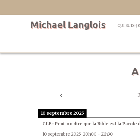
Aller
directement
au
Michael Langlois
contenu
QUI SUIS-JE
A
10 septembre 2025
CLE • Peut-on dire que la Bible est la Parole 
10 septembre 2025
20h00
-
21h30