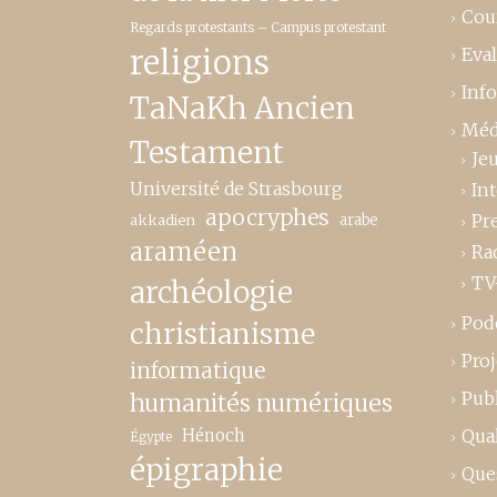
Cou
Regards protestants – Campus protestant
religions
Eva
Inf
TaNaKh Ancien
Méd
Testament
Je
Université de Strasbourg
In
apocryphes
Pr
akkadien
arabe
araméen
Ra
TV
archéologie
Pod
christianisme
Proj
informatique
Publ
humanités numériques
Hénoch
Qual
Égypte
épigraphie
Que