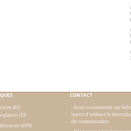
IQUES
CONTACT
ction
(83)
Pour commenter un bille
merci d’utiliser le formula
a glance
(13)
de commentaire
.
férences
(199)