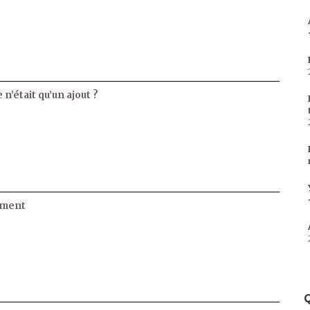
 n’était qu’un ajout ?
ament
Q