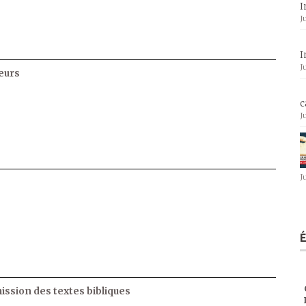
I
J
I
J
eurs
c
J
J
ssion des textes bibliques