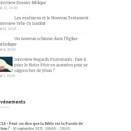
nterview Dossier Biblique
uil 23, 2026
Les esséniens et le Nouveau Testament :
nterview Yehi-Or Institut
uil 17, 2026
Un nouveau schisme dans l’Église
atholique
uil 8, 2026
Interview Regards Protestants : Faut-il
prier le Notre Père en araméen pour se
rapprocher de Jésus ?
uil 7, 2026
Événements
CLE • Peut-on dire que la Bible est la Parole de
Dieu ?
•
10 septembre 2025
20h00
-
21h30