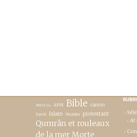
RUBR
Bible
canon
APM
#MeToo
Séle
Islam
protestant
David
Moabite
At 
Qumrân et rouleaux
Con
de la mer Morte