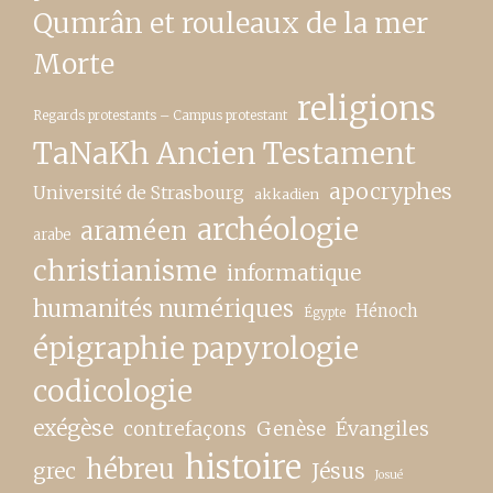
Qumrân et rouleaux de la mer
Morte
religions
Regards protestants – Campus protestant
TaNaKh Ancien Testament
apocryphes
Université de Strasbourg
akkadien
archéologie
araméen
arabe
christianisme
informatique
humanités numériques
Hénoch
Égypte
épigraphie papyrologie
codicologie
exégèse
contrefaçons
Genèse
Évangiles
histoire
hébreu
grec
Jésus
Josué