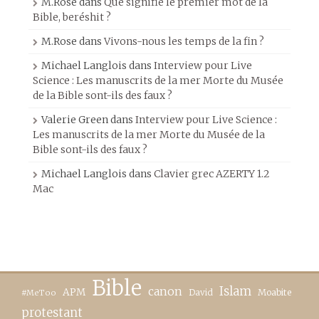
M.Rose
dans
Que signifie le premier mot de la
Bible, beréshit ?
M.Rose
dans
Vivons-nous les temps de la fin ?
Michael Langlois
dans
Interview pour Live
Science : Les manuscrits de la mer Morte du Musée
de la Bible sont-ils des faux ?
Valerie Green
dans
Interview pour Live Science :
Les manuscrits de la mer Morte du Musée de la
Bible sont-ils des faux ?
Michael Langlois
dans
Clavier grec AZERTY 1.2
Mac
Bible
canon
Islam
APM
David
Moabite
#MeToo
protestant