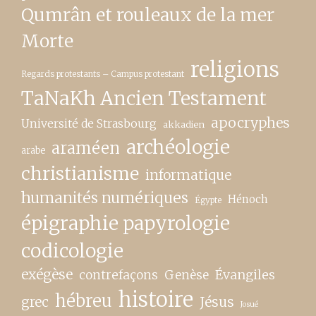
Qumrân et rouleaux de la mer
Morte
religions
Regards protestants – Campus protestant
TaNaKh Ancien Testament
apocryphes
Université de Strasbourg
akkadien
archéologie
araméen
arabe
christianisme
informatique
humanités numériques
Hénoch
Égypte
épigraphie papyrologie
codicologie
exégèse
contrefaçons
Genèse
Évangiles
histoire
hébreu
grec
Jésus
Josué