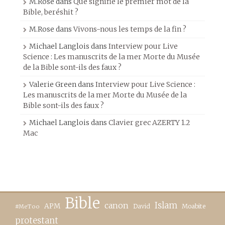
M.Rose
dans
Que signifie le premier mot de la
Bible, beréshit ?
M.Rose
dans
Vivons-nous les temps de la fin ?
Michael Langlois
dans
Interview pour Live
Science : Les manuscrits de la mer Morte du Musée
de la Bible sont-ils des faux ?
Valerie Green
dans
Interview pour Live Science :
Les manuscrits de la mer Morte du Musée de la
Bible sont-ils des faux ?
Michael Langlois
dans
Clavier grec AZERTY 1.2
Mac
Bible
canon
Islam
APM
David
Moabite
#MeToo
protestant