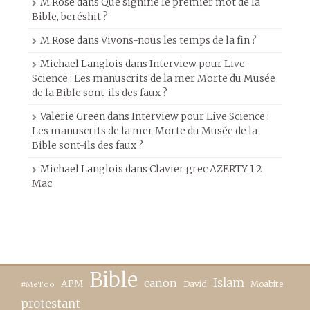
M.Rose
dans
Que signifie le premier mot de la
Bible, beréshit ?
M.Rose
dans
Vivons-nous les temps de la fin ?
Michael Langlois
dans
Interview pour Live
Science : Les manuscrits de la mer Morte du Musée
de la Bible sont-ils des faux ?
Valerie Green
dans
Interview pour Live Science :
Les manuscrits de la mer Morte du Musée de la
Bible sont-ils des faux ?
Michael Langlois
dans
Clavier grec AZERTY 1.2
Mac
Bible
canon
Islam
APM
David
Moabite
#MeToo
protestant