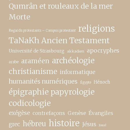
Qumrân et rouleaux de la mer
Morte
religions
Regards protestants – Campus protestant
TaNaKh Ancien Testament
apocryphes
Université de Strasbourg
akkadien
archéologie
araméen
arabe
christianisme
informatique
humanités numériques
Hénoch
Égypte
épigraphie papyrologie
codicologie
exégèse
contrefaçons
Genèse
Évangiles
histoire
hébreu
grec
Jésus
Josué