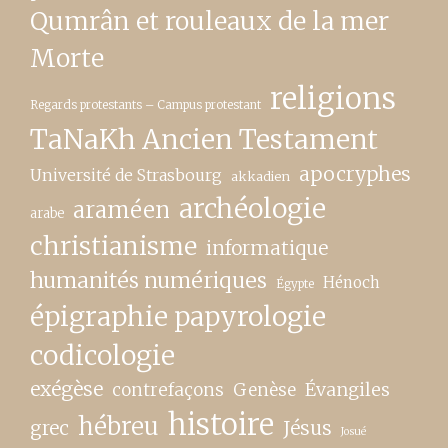
Qumrân et rouleaux de la mer
Morte
religions
Regards protestants – Campus protestant
TaNaKh Ancien Testament
apocryphes
Université de Strasbourg
akkadien
archéologie
araméen
arabe
christianisme
informatique
humanités numériques
Hénoch
Égypte
épigraphie papyrologie
codicologie
exégèse
contrefaçons
Genèse
Évangiles
histoire
hébreu
grec
Jésus
Josué