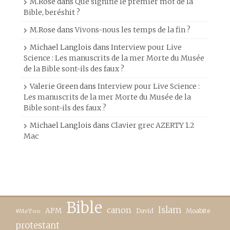
M.Rose
dans
Que signifie le premier mot de la
Bible, beréshit ?
M.Rose
dans
Vivons-nous les temps de la fin ?
Michael Langlois
dans
Interview pour Live
Science : Les manuscrits de la mer Morte du Musée
de la Bible sont-ils des faux ?
Valerie Green
dans
Interview pour Live Science :
Les manuscrits de la mer Morte du Musée de la
Bible sont-ils des faux ?
Michael Langlois
dans
Clavier grec AZERTY 1.2
Mac
Bible
canon
Islam
APM
David
Moabite
#MeToo
protestant