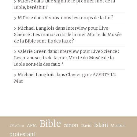
M.Rose
dans
Que signifie le premier mot de la
Bible, beréshit ?
M.Rose
dans
Vivons-nous les temps de la fin ?
Michael Langlois
dans
Interview pour Live
Science : Les manuscrits de la mer Morte du Musée
de la Bible sont-ils des faux ?
Valerie Green
dans
Interview pour Live Science :
Les manuscrits de la mer Morte du Musée de la
Bible sont-ils des faux ?
Michael Langlois
dans
Clavier grec AZERTY 1.2
Mac
Bible
canon
Islam
APM
David
Moabite
#MeToo
protestant