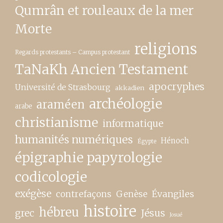
Qumrân et rouleaux de la mer
Morte
religions
Regards protestants – Campus protestant
TaNaKh Ancien Testament
apocryphes
Université de Strasbourg
akkadien
archéologie
araméen
arabe
christianisme
informatique
humanités numériques
Hénoch
Égypte
épigraphie papyrologie
codicologie
exégèse
contrefaçons
Genèse
Évangiles
histoire
hébreu
grec
Jésus
Josué